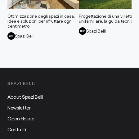
Ottimizzazione degli spazi in casa:
Progettazione di una villetta
idee e soluzioni per sfruttare ogni
unifamiliare: la guida tecnica
centimetro
Spazi Belli
Spazi Belli
SPAZI BELLI
About Spazi Belli
Newsletter
Open House
Contatti