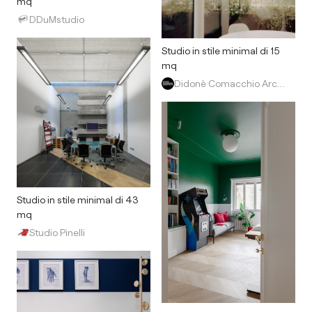
mq
DDuMstudio
Studio in stile minimal di 15
mq
Didonè Comacchio Architects
Studio in stile minimal di 43
mq
Studio Pinelli