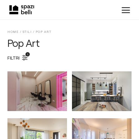
HOME /
STILI
/
POP ART
Pop Art
1
FILTRI