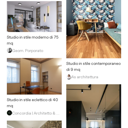
Studio in stile moderno di 75
mq
Geom. Porporato
Studio in stile contemporaneo
di 9 mq
As architettura
Studio in stile eclettico di 40
mq
Concordia | Architetto & Progettista di interni