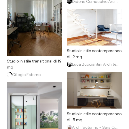
Didonè Comacchio Architects
Studio in stile contemporaneo
di 12 mq
Studio in stile transitional di 19
Luca Bucciantini Architettura d' Interni
mq
Ciliegio Esterno
Studio in stile contemporaneo
di 15 mq
Archifacturing - Sara Cimarelli & Giorgio Opolka