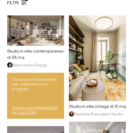
FILTRI
Studio in stile contemporaneo
di 38 mq
Bliss Home Design
Trova un professionista
per realizzare il tuo
progetto.
Studio in stile vintage di 15 mq
Cerca un professionista
su Spazi Belli
Rachele Biancalani Studio