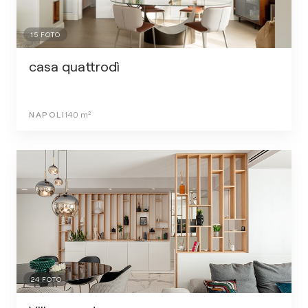
15
FOTO
casa quattrodì
NAPOLI
140
m²
24
FOTO