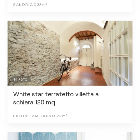
SANDRIGO
33
m²
14
FOTO
White star terratetto villetta a
schiera 120 mq
FIGLINE VALDARNO
120
m²