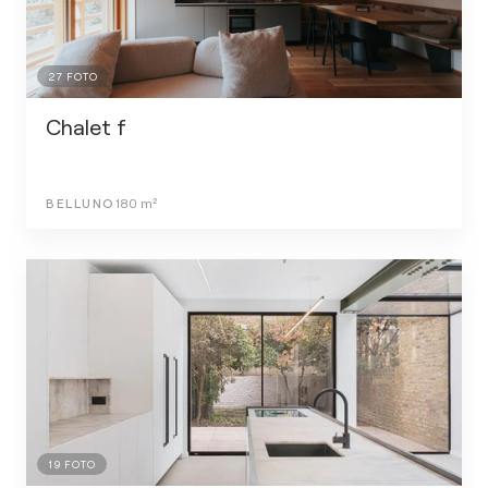
27
FOTO
Chalet f
BELLUNO
180
m²
19
FOTO