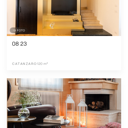
19
FOTO
08 23
CATANZARO
120
m²