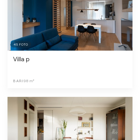
45
FOTO
Villa p
BARI
98
m²