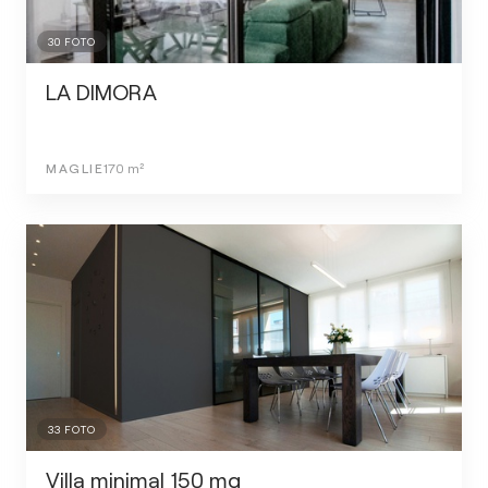
30
FOTO
LA DIMORA
MAGLIE
170
m²
33
FOTO
Villa minimal 150 mq