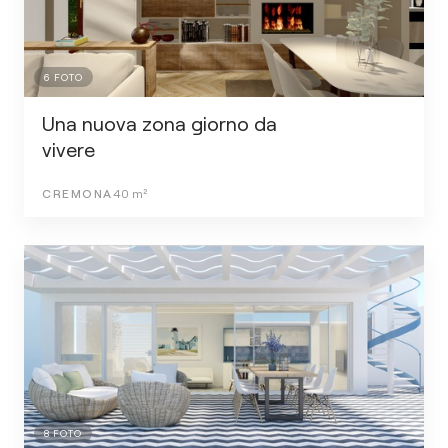
6
FOTO
Una nuova zona giorno da
vivere
CREMONA
40
m²
8
FOTO