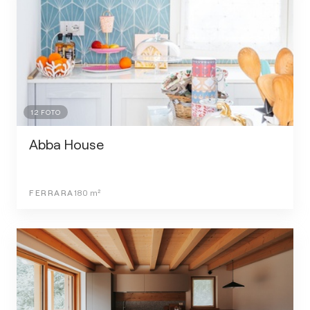
12
FOTO
Abba House
FERRARA
180
m²