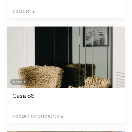
COMO
97
m²
57
FOTO
Casa SS
NOCERA INFERIORE
150
m²