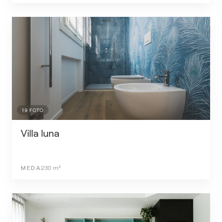
19
FOTO
Villa luna
MEDA
230
m²