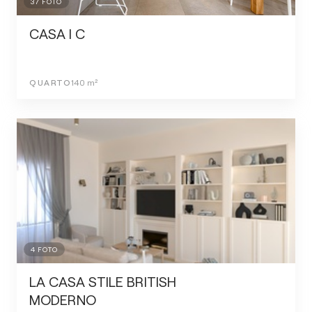
37
FOTO
CASA I C
QUARTO
140
m²
4
FOTO
LA CASA STILE BRITISH
MODERNO