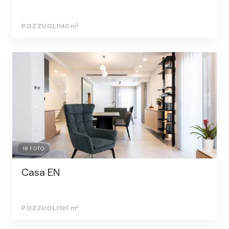
POZZUOLI
140
m²
18
FOTO
Casa EN
POZZUOLI
190
m²