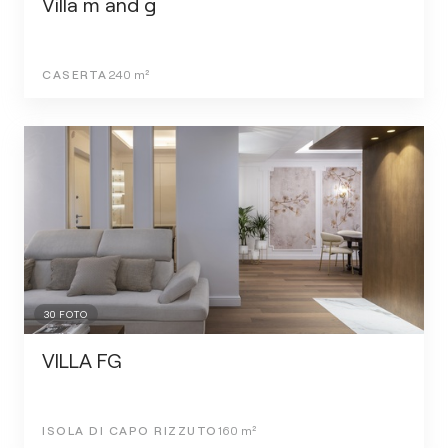
Villa m and g
CASERTA
240
m²
30
FOTO
VILLA FG
ISOLA DI CAPO RIZZUTO
160
m²