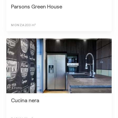
Parsons Green House
MONZA
200
m²
5
FOTO
Cucina nera