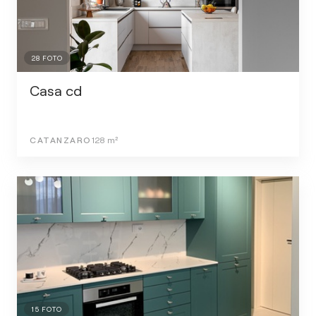
28
FOTO
Casa cd
CATANZARO
128
m²
15
FOTO