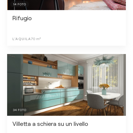
14
FOTO
Rifugio
L'AQUILA
70
m²
34
FOTO
Villetta a schiera su un livello