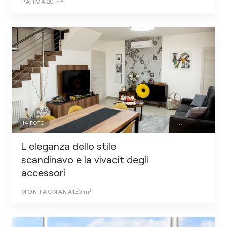
PARMA
20
m²
14
FOTO
L eleganza dello stile
scandinavo e la vivacit degli
accessori
MONTAGNANA
130
m²