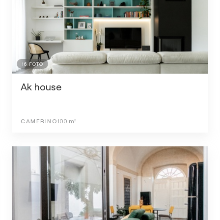
16
FOTO
Ak house
CAMERINO
100
m²