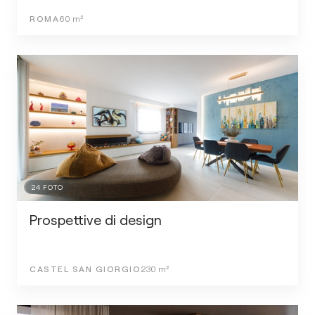
ROMA
60
m²
24
FOTO
Prospettive di design
CASTEL SAN GIORGIO
230
m²