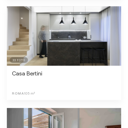
33
FOTO
Casa Bertini
ROMA
105
m²