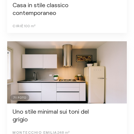
Casa in stile classico
contemporaneo
CIRIÈ
100
m²
71
FOTO
Uno stile minimal sui toni del
grigio
MONTECCHIO EMILIA
248
m²