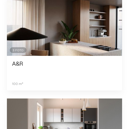
3
FOTO
A&R
100
m²