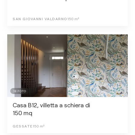
SAN GIOVANNI VALDARNO
150
m²
18
FOTO
Casa B12, villetta a schiera di
150 mq
GESSATE
150
m²