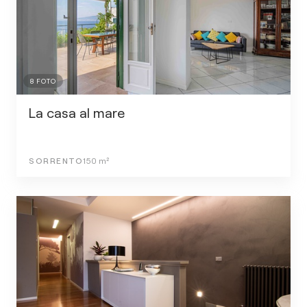
8
FOTO
La casa al mare
SORRENTO
150
m²