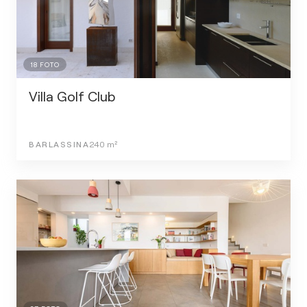
18
FOTO
Villa Golf Club
BARLASSINA
240
m²