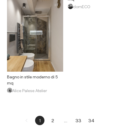
domECO
Bagno in stile moderno di 5
mq
Alice Palese Atelier
1
2
...
33
34