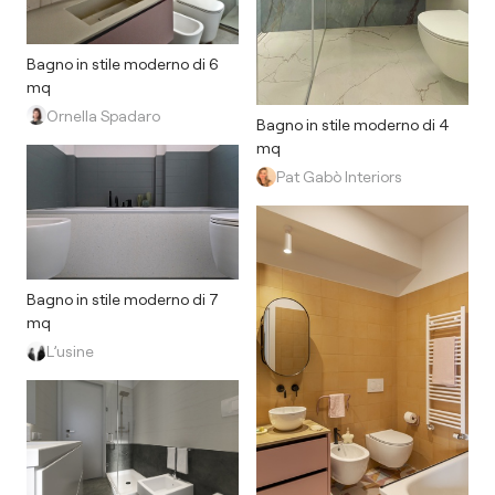
Bagno in stile moderno di 6
mq
Ornella Spadaro
Bagno in stile moderno di 4
mq
Pat Gabò Interiors
Bagno in stile moderno di 7
mq
L’usine