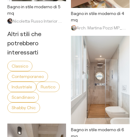
Bagno in stile moderno di 5
mq
Bagno in stile moderno di 4
mq
Nicoletta Russo Interior Designer
Arch. Martina Pozzi MP_archistudio
Altri stili che
potrebbero
interessarti
Classico
Contemporaneo
Industriale
Rustico
Scandinavo
Shabby Chic
Bagno in stile moderno di 6
mq