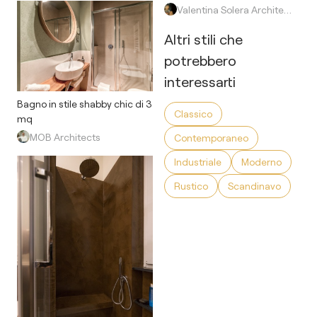
Valentina Solera Architetto
Altri stili che
potrebbero
interessarti
Bagno in stile shabby chic di 3
Classico
mq
MOB Architects
Contemporaneo
Industriale
Moderno
Rustico
Scandinavo