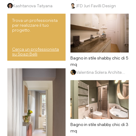
Kashtanova Tatyana
JFD Juri Favilli Design
Trova un professionista
per realizzare il tuo
progetto.
Cerca un professionista
su Spazi Belli
Bagno in stile shabby chic di 5
mq
Valentina Solera Architetto
Bagno in stile shabby chic di 3
mq