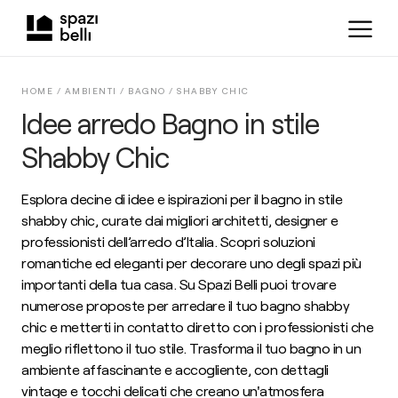
HOME /
AMBIENTI
/
BAGNO
/
SHABBY CHIC
Idee arredo Bagno in stile
Shabby Chic
Esplora decine di idee e ispirazioni per il bagno in stile
shabby chic, curate dai migliori architetti, designer e
professionisti dell’arredo d’Italia. Scopri soluzioni
romantiche ed eleganti per decorare uno degli spazi più
importanti della tua casa. Su Spazi Belli puoi trovare
numerose proposte per arredare il tuo bagno shabby
chic e metterti in contatto diretto con i professionisti che
meglio riflettono il tuo stile. Trasforma il tuo bagno in un
ambiente affascinante e accogliente, con dettagli
vintage e tocchi delicati che creano un'atmosfera