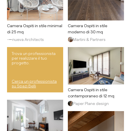
Camera Ospiti in stile minimal
Camera Ospiti in stile
di 25 mq
moderno di 30 mq
nueva Architects
Martini & Partners
Trova un professionista
per realizzare il tuo
progetto.
Cerca un professionista
su Spazi Belli
Camera Ospiti in stile
contemporaneo di 12 mq
Paper Plane design