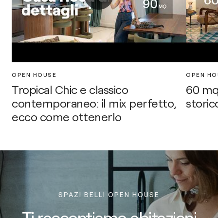
OPEN HOUSE
OPEN HO
Tropical Chic e classico
60 mq
contemporaneo: il mix perfetto,
storic
ecco come ottenerlo
SPAZI BELLI OPEN HOUSE
Ti raccontiamo abitazioni