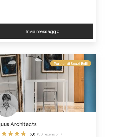
Invia messaggio
Partner di Spazi Belli
uus Architects
5,0
(36 recensioni)