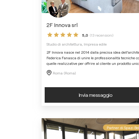
2F Innova srl
5,0
(13 recensioni)
Studio di architettura, Impresa edile
2F Innova nasce nel 2014 dalla precisa idea dell’archit
Federica Fanasca di unire le professionalità tecniche c
quelle realizzative per offrire al cliente un prodotto uni
Roma (Roma)
Invia messaggio
Partner di Spazi Bel