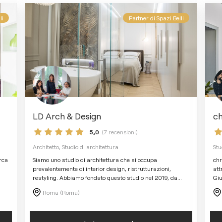
li
Partner di Spazi Belli
LD Arch & Design
c
5,0
(7 recensioni)
Architetto, Studio di architettura
Stu
erca
Siamo uno studio di architettura che si occupa
chr
prevalentemente di interior design, ristrutturazioni,
att
restyling. Abbiamo fondato questo studio nel 2019, da
...
Giu
Roma (Roma)