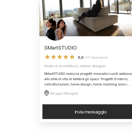
SMartSTUDIO
5,0
(17 recensioni)
Studio di architettura, Interior designer
SMartSTUDIO realizza progetti innovativi cuciti addoss
allo stile di vita di abiterà gli spazi. Progetti d'interni,
ristrutturazioni, home design, home restyling sono i
...
Perugia (Perugia)
Invia messaggio