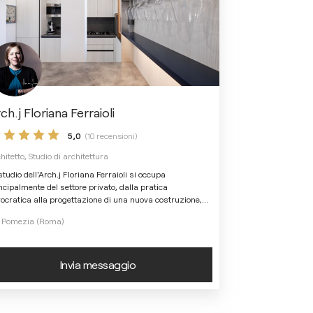
ch.j Floriana Ferraioli
5,0
(10 recensioni)
hitetto, Studio di architettura
studio dell'Arch.j Floriana Ferraioli si occupa
ncipalmente del settore privato, dalla pratica
ocratica alla progettazione di una nuova costruzione,
...
Pomezia (Roma)
Invia messaggio