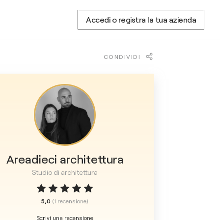
Accedi o registra la tua azienda
CONDIVIDI
Areadieci architettura
Studio di architettura
5,0
(
1
recensione
)
Scrivi una recensione