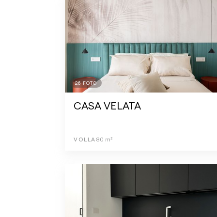
26
FOTO
CASA VELATA
VOLLA
80
m²