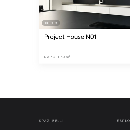
18
FOTO
Project House N01
NAPOLI
150
m²
SPAZI BELLI
ESPL