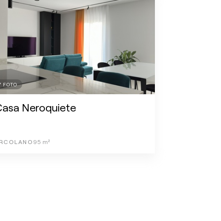
7
FOTO
Casa Neroquiete
RCOLANO
95
m²