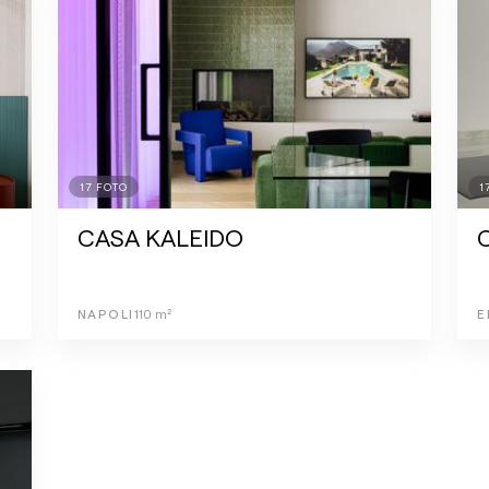
17
FOTO
1
CASA KALEIDO
NAPOLI
110
m²
E