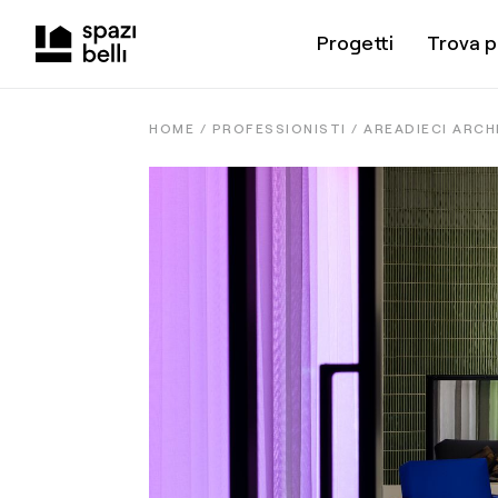
Progetti
Trova p
HOME /
PROFESSIONISTI
/
AREADIECI ARC