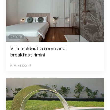
37
FOTO
Villa maldestra room and
breakfast rimini
RIMINI
300
m²