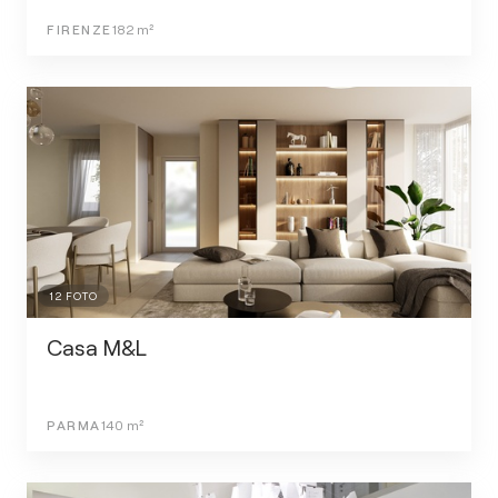
FIRENZE
182
m²
12
FOTO
Casa M&L
PARMA
140
m²