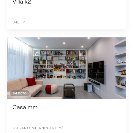
Villa k2
840
m²
64
FOTO
Casa mm
CUSANO MILANINO
130
m²