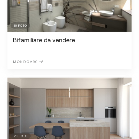
10
FOTO
Bifamiliare da vendere
MONDOV
90
m²
20
FOTO