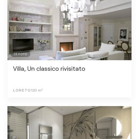
15
FOTO
Villa, Un classico rivisitato
LORETO
120
m²