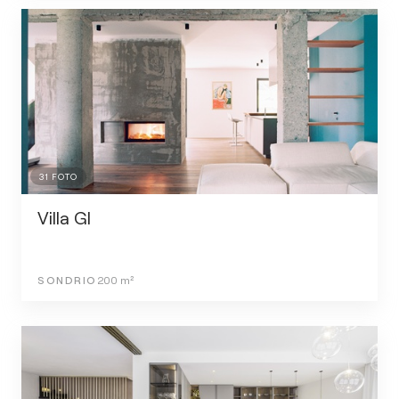
31
FOTO
Villa GI
SONDRIO
200
m²