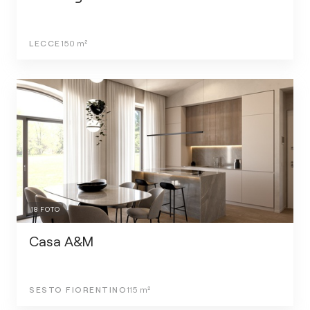
LECCE
150
m²
18
FOTO
Casa A&M
SESTO FIORENTINO
115
m²