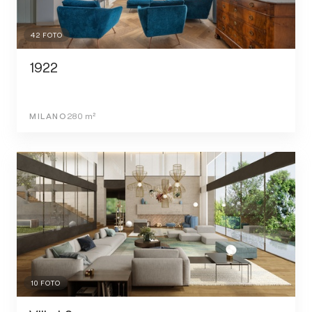
42
FOTO
1922
MILANO
280
m²
10
FOTO