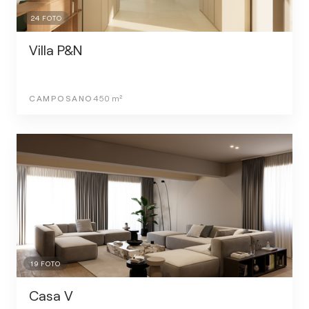
24
FOTO
Villa P&N
CAMPOSANO
450
m²
19
FOTO
Casa V