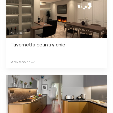
12
FOTO
Tavernetta country chic
MONDOV
60
m²