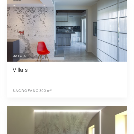
32
FOTO
Villa s
SACROFANO
300
m²