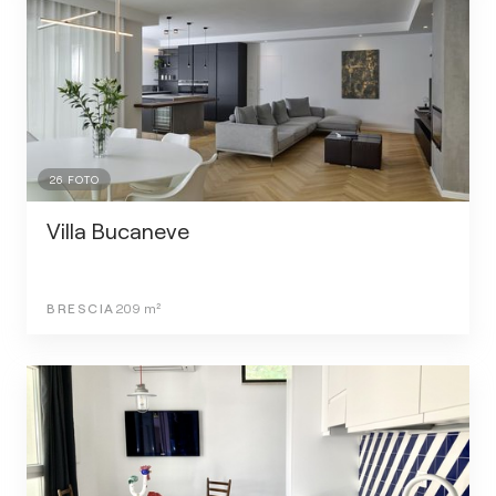
26
FOTO
Villa Bucaneve
BRESCIA
209
m²