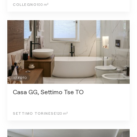
COLLEGNO
100
m²
17
FOTO
Casa GG, Settimo Tse TO
SETTIMO TORINESE
120
m²