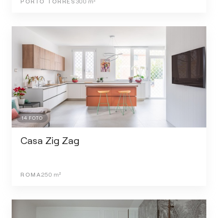
PORTO TORRES
300
m²
14
FOTO
Casa Zig Zag
ROMA
250
m²