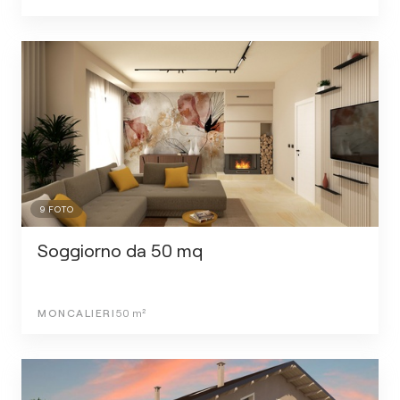
9
FOTO
Soggiorno da 50 mq
MONCALIERI
50
m²