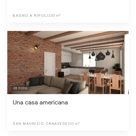
BAGNO A RIPOLI
230
m²
26
FOTO
Una casa americana
SAN MAURIZIO CANAVESE
100
m²