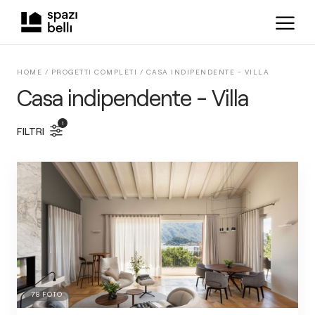
HOME /
PROGETTI COMPLETI
/
CASA INDIPENDENTE - VILLA
Casa indipendente - Villa
1
FILTRI
78
FOTO