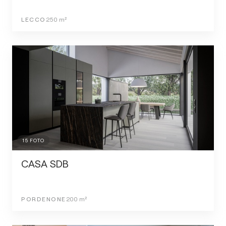
LECCO
250
m²
15
FOTO
CASA SDB
PORDENONE
200
m²