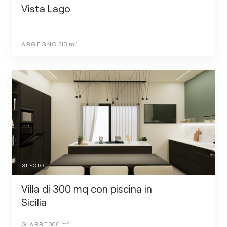
Vista Lago
ARGEGNO
310
m²
31
FOTO
Villa di 300 mq con piscina in
Sicilia
GIARRE
300
m²