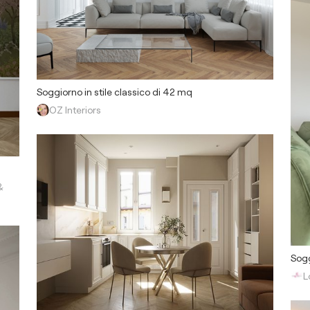
Soggiorno in stile classico di 42 mq
OZ Interiors
&
Sogg
L