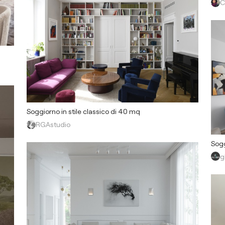
C
Soggiorno in stile classico di 40 mq
RGAstudio
Sogg
g