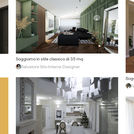
Soggiorno in stile classico di 35 mq
Salvatore Sito Interior Designer
Sogg
F