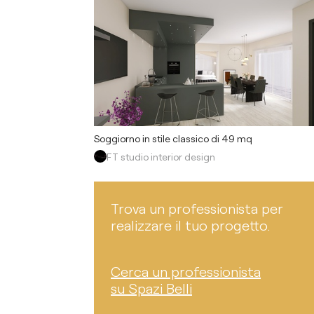
Soggiorno in stile classico di 49 mq
FT studio interior design
Trova un professionista per
realizzare il tuo progetto.
Cerca un professionista
su Spazi Belli