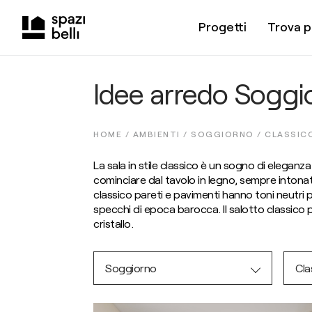
Progetti
Trova p
Idee arredo Soggio
HOME /
AMBIENTI
/
SOGGIORNO
/
CLASSIC
La sala in stile classico è un sogno di elegan
cominciare dal tavolo in legno, sempre intonat
classico pareti e pavimenti hanno toni neutri pe
specchi di epoca barocca. Il salotto classico 
cristallo.
Soggiorno
Cla