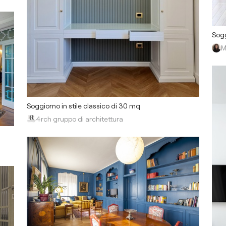
Sogg
M
Soggiorno in stile classico di 30 mq
4rch gruppo di architettura