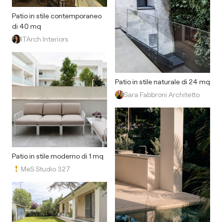
Patio in stile contemporaneo
di 40 mq
ITArch Interiors
Patio in stile naturale di 24 mq
Sara Fabbroni Architetto
Patio in stile moderno di 1 mq
MeS Studio 327