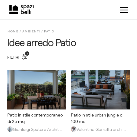
HOME /
AMBIENTI
/
PATIO
Idee arredo Patio
1
FILTRI
Patio in stile contemporaneo
Patio in stile urban jungle di
di 25 mq
100 mq
Gianluigi Sputore Architetto
Valentina Garraffa architetto light designer