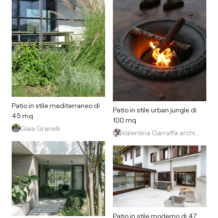
Patio in stile mediterraneo di
Patio in stile urban jungle di
45 mq
100 mq
Gaia Granelli
Valentina Garraffa architetto light designer
Patio in stile moderno di 47