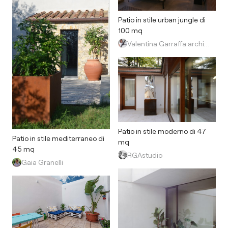
Patio in stile urban jungle di
100 mq
Valentina Garraffa architetto light designer
Patio in stile moderno di 47
Patio in stile mediterraneo di
mq
45 mq
RGAstudio
Gaia Granelli