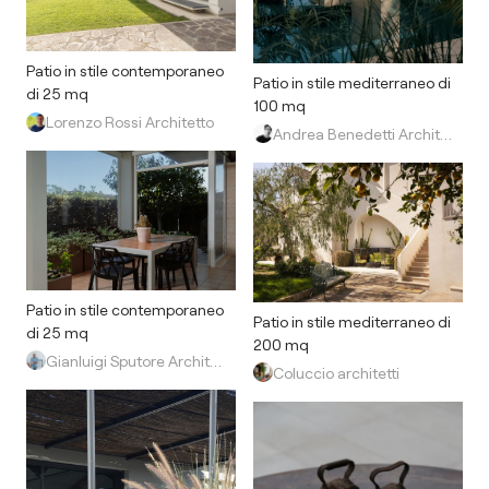
Patio in stile contemporaneo
Patio in stile mediterraneo di
di 25 mq
100 mq
Lorenzo Rossi Architetto
Andrea Benedetti Architetto
Patio in stile contemporaneo
Patio in stile mediterraneo di
di 25 mq
200 mq
Gianluigi Sputore Architetto
Coluccio architetti