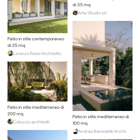
di 35 mq
Arky’Studio srl
Patio in stile contemporaneo
di 25 mq
Lorenzo Rossi Architetto
Patio in stile mediterraneo di
200 mq
Patio in stile mediterraneo di
Coluccio architetti
100 mq
Andrea Benedetti Architetto