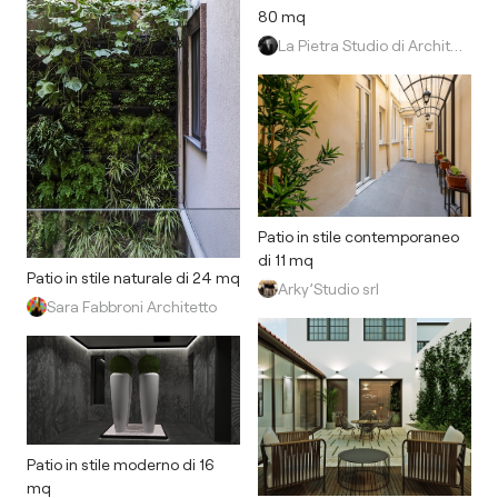
80 mq
La Pietra Studio di Architettura
Patio in stile contemporaneo
di 11 mq
Patio in stile naturale di 24 mq
Arky’Studio srl
Sara Fabbroni Architetto
Patio in stile moderno di 16
mq