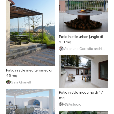
Patio in stile urban jungle di
100 mq
Valentina Garraffa architetto light designer
Patio in stile mediterraneo di
45 mq
Gaia Granelli
Patio in stile moderno di 47
mq
RGAstudio