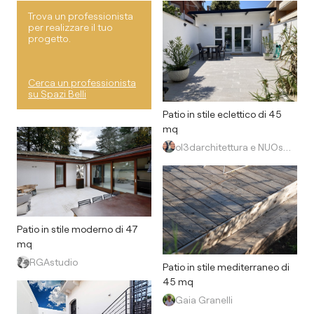
Trova un professionista
per realizzare il tuo
progetto.
Cerca un professionista
su Spazi Belli
Patio in stile eclettico di 45
mq
ol3darchitettura e NUOstudio
Patio in stile moderno di 47
mq
RGAstudio
Patio in stile mediterraneo di
45 mq
Gaia Granelli