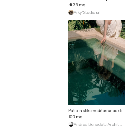
di 35 mq
Arky’Studio srl
Patio in stile mediterraneo di
100 mq
Andrea Benedetti Architetto