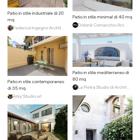
Patio in stile industriale di 20
Patio in stile minimal di 40 mq
mq
Didonè Comacchio Architects
Federica Ingegno Architetto
Patio in stile mediterraneo di
80 mq
Patio in stile contemporaneo
La Pietra Studio di Architettura
di 35 mq
Arky’Studio srl