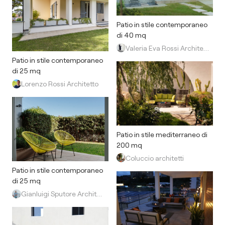
Patio in stile contemporaneo
di 40 mq
Valeria Eva Rossi Architetta
Patio in stile contemporaneo
di 25 mq
Lorenzo Rossi Architetto
Patio in stile mediterraneo di
200 mq
Coluccio architetti
Patio in stile contemporaneo
di 25 mq
Gianluigi Sputore Architetto