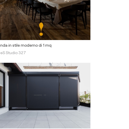
nda in stile moderno di 1 mq
eS Studio 327