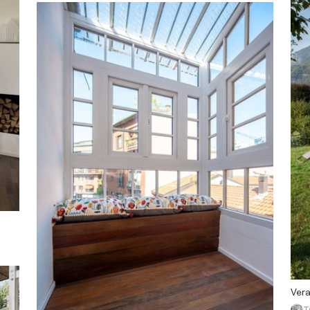
Vera
T