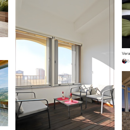
Vera
B