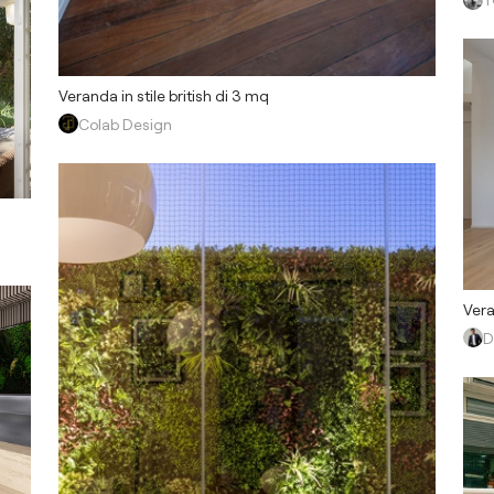
Veranda in stile british di 3 mq
Colab Design
Vera
D