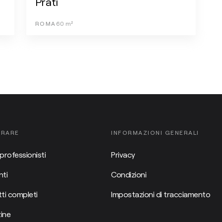
Prati
ROMA
60
m²
ORARE
INFORMAZIONI GENERALI
professionisti
Privacy
ti
Condizioni
ti completi
Impostazioni di tracciamento
ine