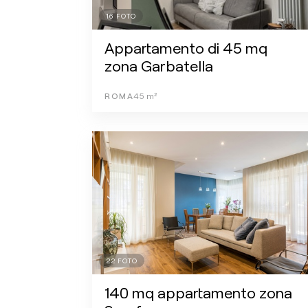
16
FOTO
Appartamento di 45 mq
zona Garbatella
ROMA
45
m²
22
FOTO
140 mq appartamento zona