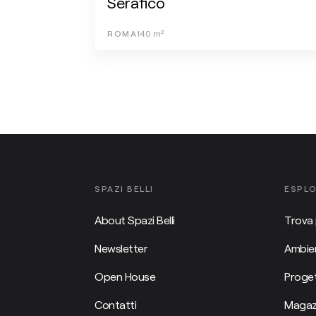
Serafico
ROMA
140
m²
SPAZI BELLI
ESPL
About Spazi Belli
Trova 
Newsletter
Ambien
Open House
Proget
Contatti
Magaz