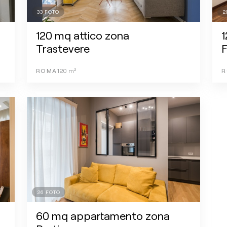
33
FOTO
2
120 mq attico zona
Trastevere
F
ROMA
120
m²
R
26
FOTO
60 mq appartamento zona