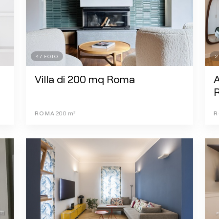
47
FOTO
2
Villa di 200 mq Roma
ROMA
200
m²
R