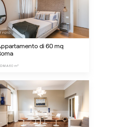
7
FOTO
Appartamento di 60 mq
Roma
OMA
60
m²