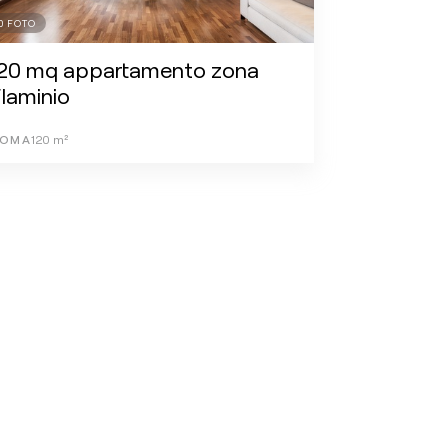
0
FOTO
120 mq appartamento zona
laminio
OMA
120
m²