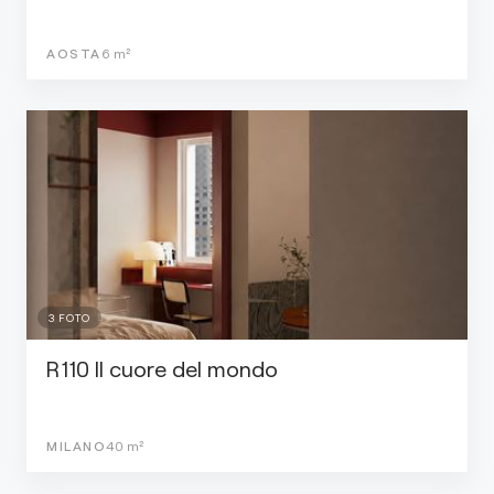
AOSTA
6
m²
3
FOTO
R110 Il cuore del mondo
MILANO
40
m²