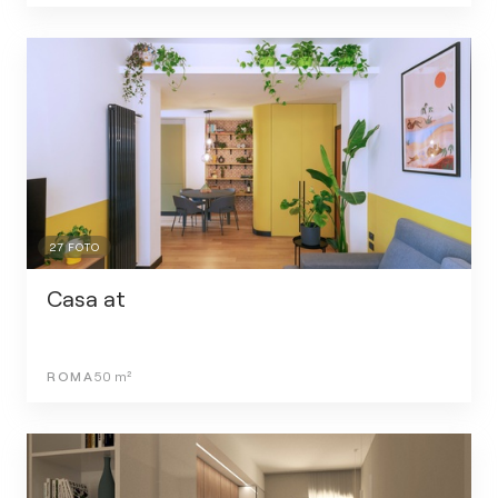
27
FOTO
Casa at
ROMA
50
m²