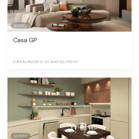
21
FOTO
Casa GP
CASALNUOVO DI NAPOLI
130
m²
12
FOTO