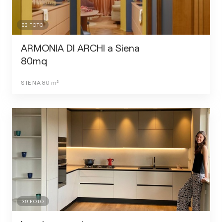
83
FOTO
ARMONIA DI ARCHI a Siena
80mq
SIENA
80
m²
39
FOTO