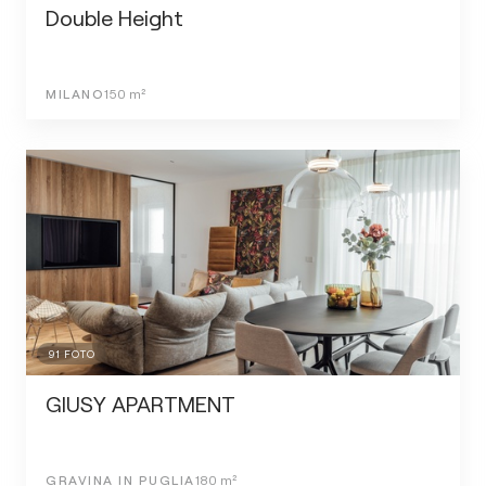
Double Height
MILANO
150
m²
91
FOTO
GIUSY APARTMENT
GRAVINA IN PUGLIA
180
m²