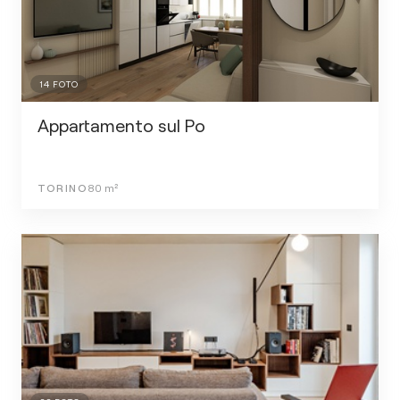
14
FOTO
Appartamento sul Po
TORINO
80
m²