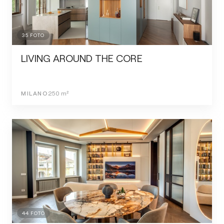
35
FOTO
LIVING AROUND THE CORE
MILANO
250
m²
44
FOTO