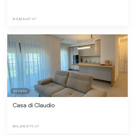
ROMA
147
m²
23
FOTO
Casa di Claudio
MILANO
75
m²