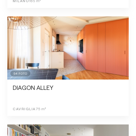
MILANO
165
m²
54
FOTO
DIAGON ALLEY
CAVRIGLIA
75
m²