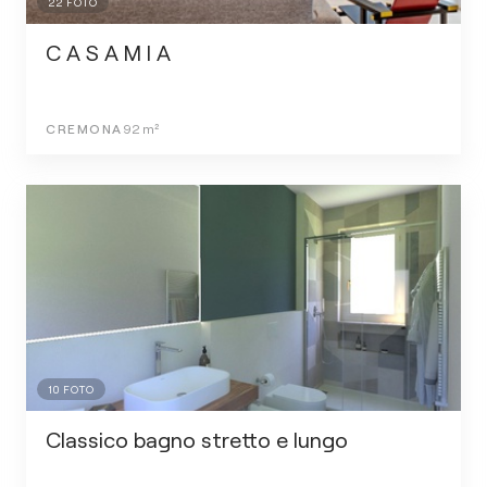
22
FOTO
C A S A M I A
CREMONA
92
m²
10
FOTO
Classico bagno stretto e lungo