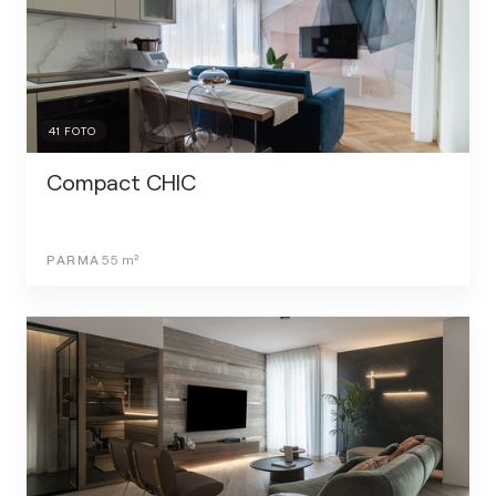
41
FOTO
Compact CHIC
PARMA
55
m²