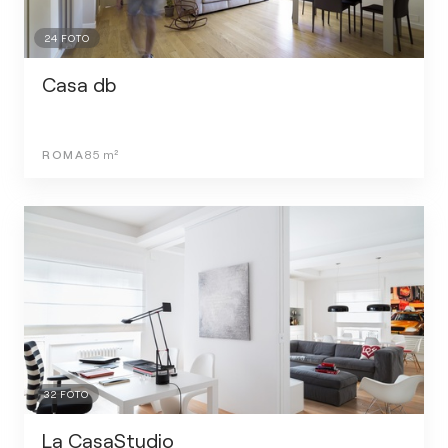
24
FOTO
Casa db
ROMA
85
m²
32
FOTO
La CasaStudio