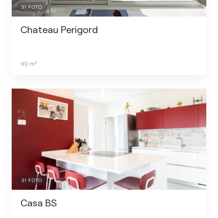
31
FOTO
Chateau Perigord
90
m²
31
FOTO
Casa BS