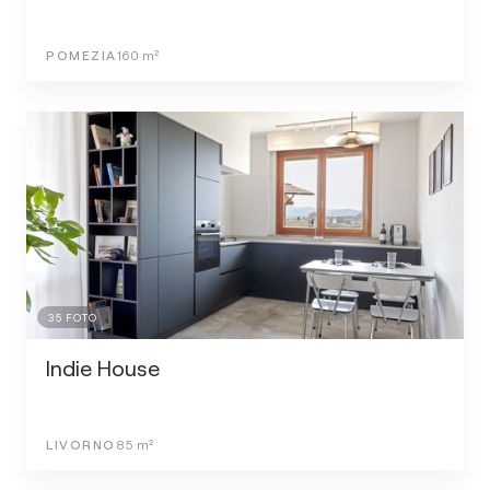
POMEZIA
160
m²
35
FOTO
Indie House
LIVORNO
85
m²