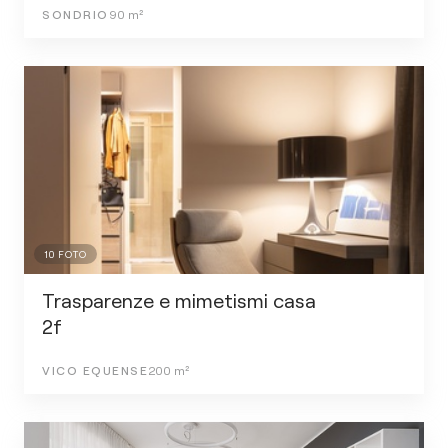
SONDRIO
90
m²
10
FOTO
Trasparenze e mimetismi casa
2f
VICO EQUENSE
200
m²