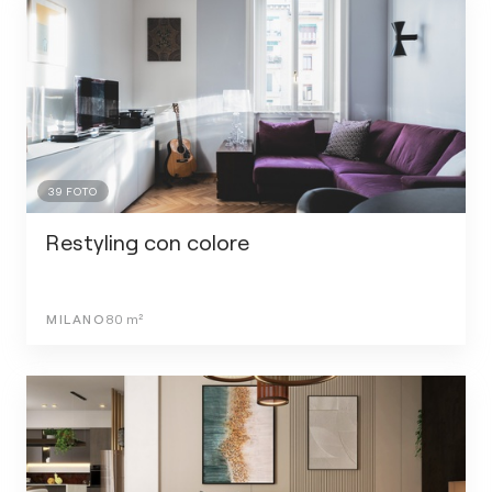
39
FOTO
Restyling con colore
MILANO
80
m²