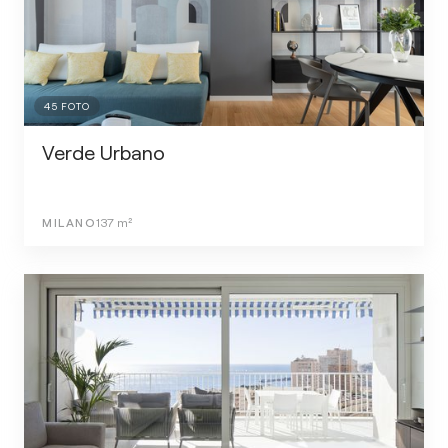
45
FOTO
Verde Urbano
MILANO
137
m²