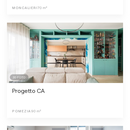
MONCALIERI
70
m²
30
FOTO
Progetto CA
POMEZIA
90
m²