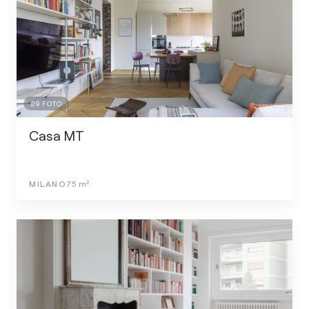
29
FOTO
Casa MT
MILANO
75
m²