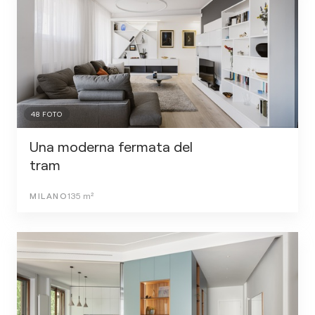
48
FOTO
Una moderna fermata del
tram
MILANO
135
m²