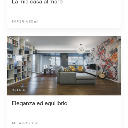
La mia casa al mare
IMPERIA
80
m²
63
FOTO
Eleganza ed equilibrio
MILANO
170
m²