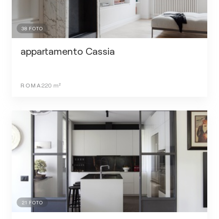
38
FOTO
appartamento Cassia
ROMA
220
m²
21
FOTO