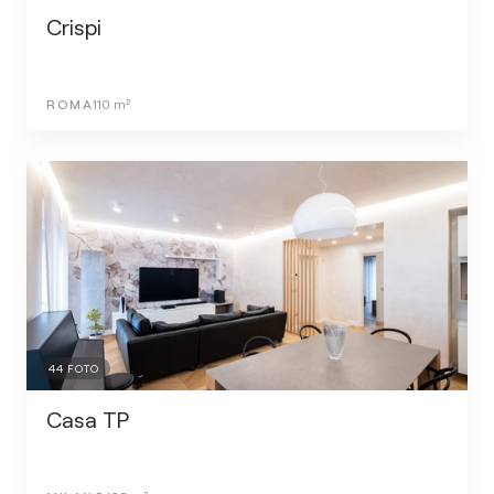
Crispi
ROMA
110
m²
44
FOTO
Casa TP