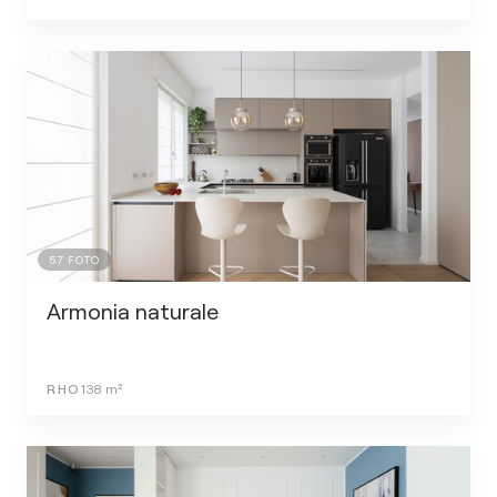
57
FOTO
Armonia naturale
RHO
138
m²