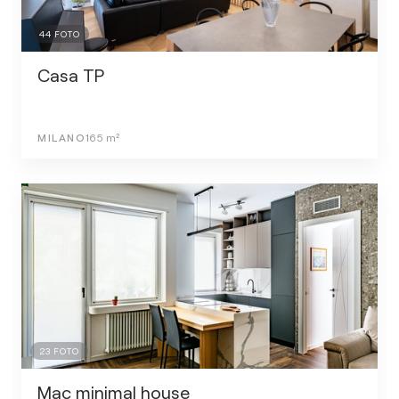
44
FOTO
Casa TP
MILANO
165
m²
23
FOTO
Mac minimal house