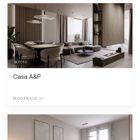
18
FOTO
Casa A&P
MODENA
120
m²