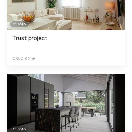
21
FOTO
Trust project
CALCI
65
m²
15
FOTO