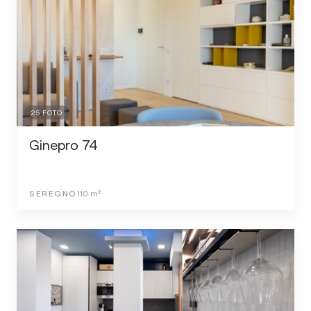
25
FOTO
Ginepro 74
SEREGNO
110
m²