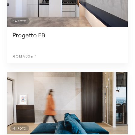
14
FOTO
Progetto FB
ROMA
60
m²
41
FOTO