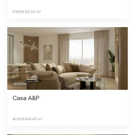
FIRENZE
50
m²
19
FOTO
Casa A&P
MODENA
145
m²