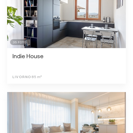
35
FOTO
Indie House
LIVORNO
85
m²