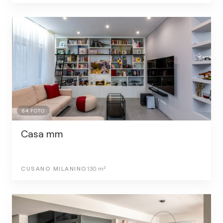
64
FOTO
Casa mm
CUSANO MILANINO
130
m²