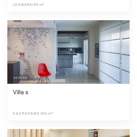
LEGNANO
80
m²
32
FOTO
Villa s
SACROFANO
300
m²