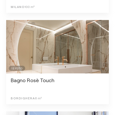
MILANO
100
m²
12
FOTO
Bagno Rosè Touch
BORDIGHERA
6
m²