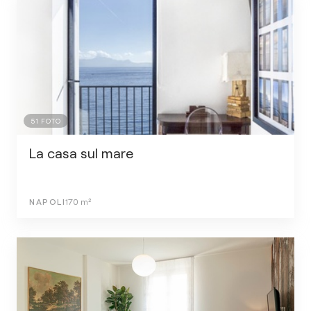
51
FOTO
La casa sul mare
NAPOLI
170
m²