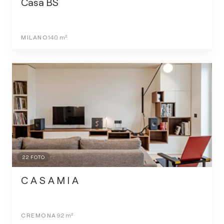
Casa BS
MILANO
140
m²
22
FOTO
C A S A M I A
CREMONA
92
m²