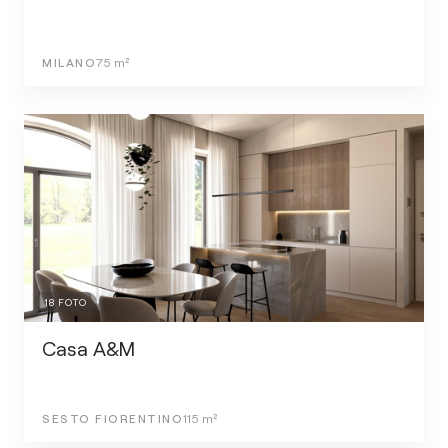
MILANO
75
m²
18
FOTO
Casa A&M
SESTO FIORENTINO
115
m²