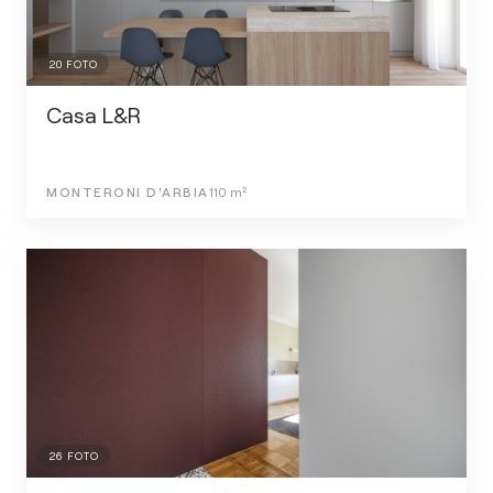
20
FOTO
Casa L&R
MONTERONI D'ARBIA
110
m²
26
FOTO