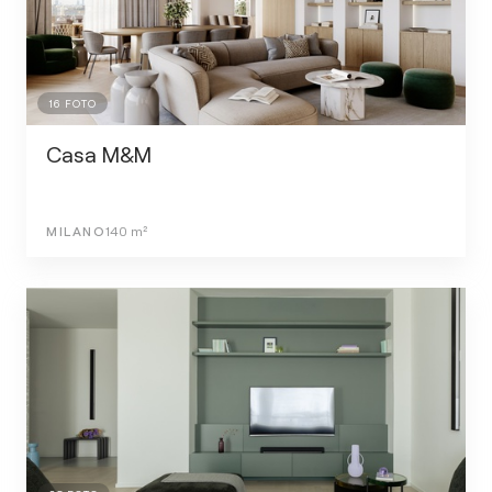
16
FOTO
Casa M&M
MILANO
140
m²