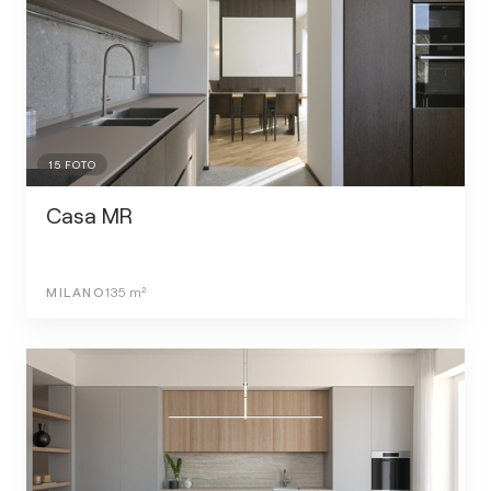
15
FOTO
Casa MR
MILANO
135
m²