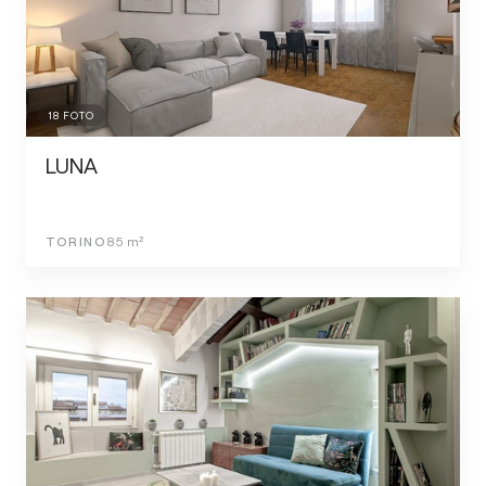
18
FOTO
LUNA
TORINO
85
m²