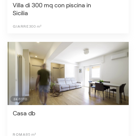
Villa di 300 mq con piscina in
Sicilia
GIARRE
300
m²
24
FOTO
Casa db
ROMA
85
m²