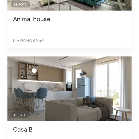
12
FOTO
Animal house
LIVORNO
60
m²
11
FOTO
Casa B