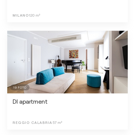
MILANO
120
m²
19
FOTO
Dl apartment
REGGIO CALABRIA
57
m²