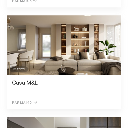
PARMA
105
m²
12
FOTO
Casa M&L
PARMA
140
m²