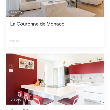
35
FOTO
La Couronne de Monaco
100
m²
31
FOTO