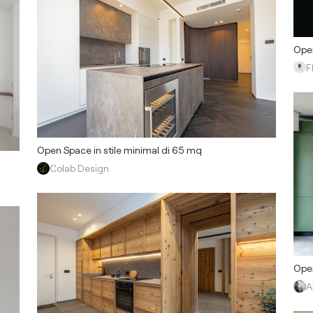
Open
F
Open Space in stile minimal di 65 mq
Colab Design
Open
A