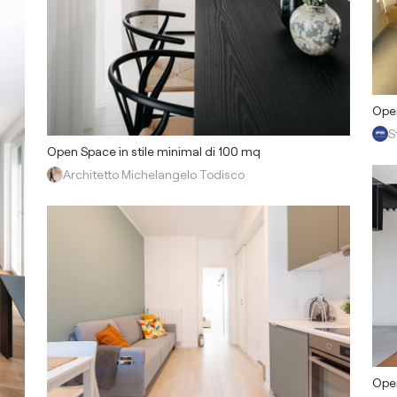
Open
S
Open Space in stile minimal di 100 mq
Architetto Michelangelo Todisco
Open