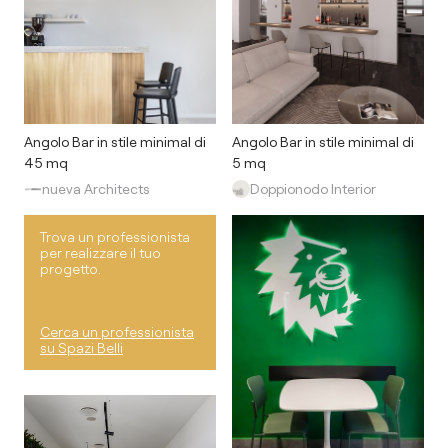
Angolo Bar in stile minimal di
Angolo Bar in stile minimal di
45 mq
5 mq
nueva Architects
Doppionodo Interior
Trova un professionista
per realizzare il tuo
progetto.
Cerca un professionista
su Spazi Belli