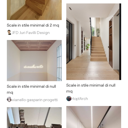
Scale in stile minimal di 2 mq
JFD Juri Favilli Design
Scale in stile minimal di null
Scale in stile minimal di null
mq
mq
Hop!Arch
vianello gasparin progetti