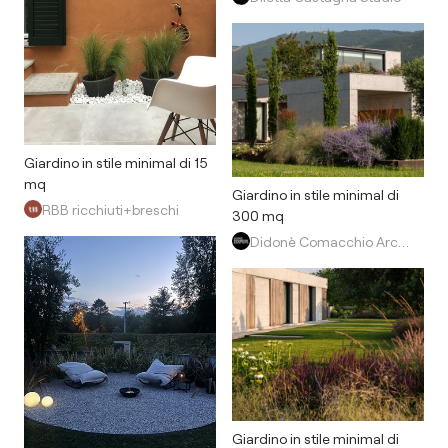
Giardino in stile minimal di 15
mq
Giardino in stile minimal di
RBB ricchiuti+breschi
300 mq
Didonè Comacchio Architects
Giardino in stile minimal di