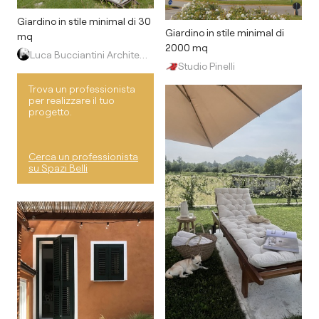
Giardino in stile minimal di 30
Giardino in stile minimal di
mq
2000 mq
Luca Bucciantini Architettura d' Interni
Studio Pinelli
Trova un professionista
per realizzare il tuo
progetto.
Cerca un professionista
su Spazi Belli