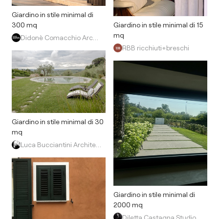
Giardino in stile minimal di
Giardino in stile minimal di 15
300 mq
mq
Didonè Comacchio Architects
RBB ricchiuti+breschi
Giardino in stile minimal di 30
mq
Luca Bucciantini Architettura d' Interni
Giardino in stile minimal di
2000 mq
Diletta Castagna Studio