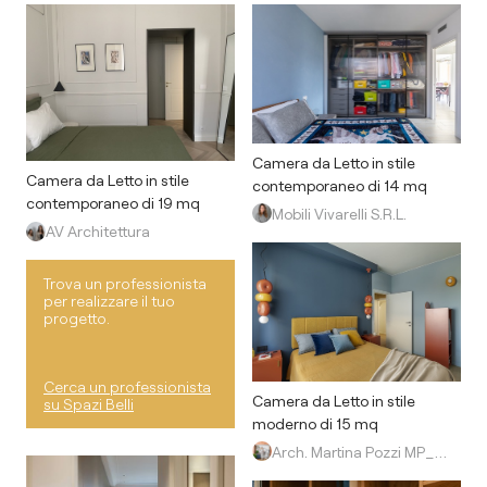
Camera da Letto in stile
Camera da Letto in stile
contemporaneo di 14 mq
contemporaneo di 19 mq
Mobili Vivarelli S.R.L.
AV Architettura
Trova un professionista
per realizzare il tuo
progetto.
Cerca un professionista
Camera da Letto in stile
su Spazi Belli
moderno di 15 mq
Arch. Martina Pozzi MP_archistudio