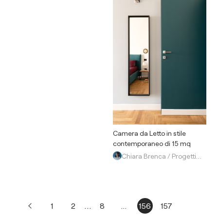
Camera da Letto in stile
contemporaneo di 15 mq
Chiara Brenca / Progettista d'interni e Consulente Cromatico
...
1
2
8
...
156
157