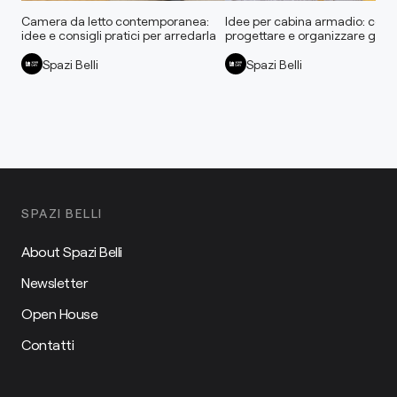
Camera da letto contemporanea:
Idee per cabina armadio: com
idee e consigli pratici per arredarla
progettare e organizzare gli sp
Spazi Belli
Spazi Belli
SPAZI BELLI
About Spazi Belli
Newsletter
Open House
Contatti