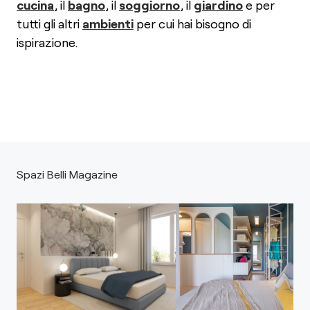
cucina
, il
bagno
, il
soggiorno
, il
giardino
e per
tutti gli altri
ambienti
per cui hai bisogno di
ispirazione.
Spazi Belli Magazine