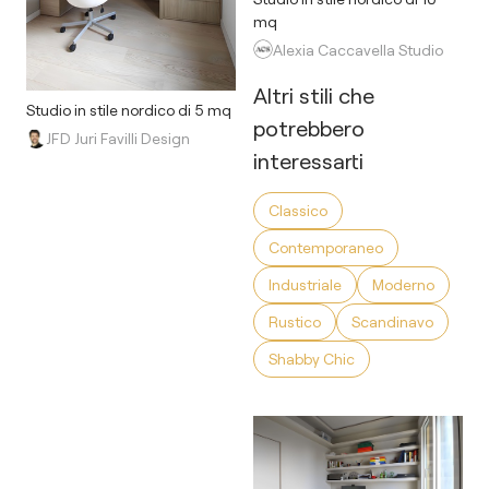
mq
Alexia Caccavella Studio
Altri stili che
Studio in stile nordico di 5 mq
potrebbero
JFD Juri Favilli Design
interessarti
Classico
Contemporaneo
Industriale
Moderno
Rustico
Scandinavo
Shabby Chic