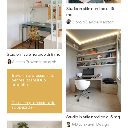
Studio in stile nordico di 15
mq
Giorgio Davide Manzoni Architetto
Studio in stile nordico di 9 mq
Alessia Provenzano architetto
Trova un professionista
per realizzare il tuo
progetto.
Cerca un professionista
su Spazi Belli
Studio in stile nordico di 5 mq
JFD Juri Favilli Design