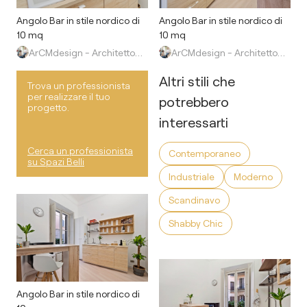
Angolo Bar in stile nordico di
Angolo Bar in stile nordico di
10 mq
10 mq
ArCMdesign - Architetto Michela Colaone
ArCMdesign - Architetto Michela Colaone
Altri stili che
Trova un professionista
per realizzare il tuo
potrebbero
progetto.
interessarti
Cerca un professionista
Contemporaneo
su Spazi Belli
Industriale
Moderno
Scandinavo
Shabby Chic
Angolo Bar in stile nordico di