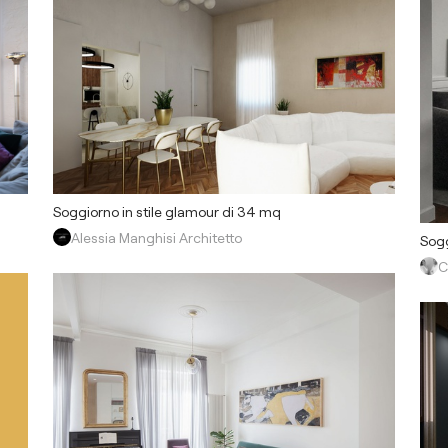
Soggiorno in stile glamour di 34 mq
Alessia Manghisi Architetto
Sogg
C