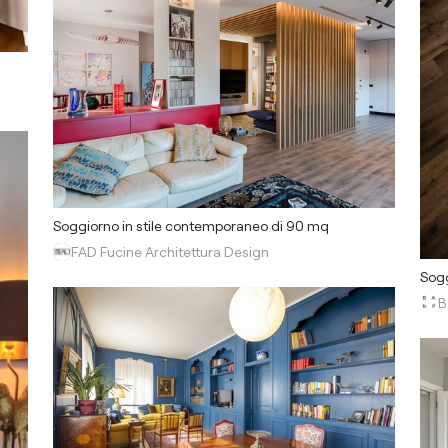
Soggiorno in stile contemporaneo di 90 mq
FAD Fucine Architettura Design
Sogg
B