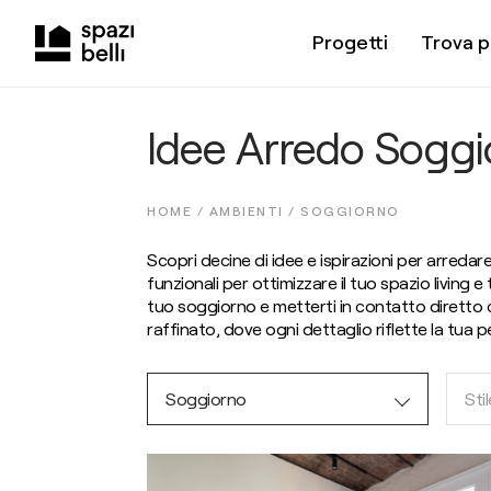
Progetti
Trova p
Idee Arredo Soggi
HOME /
AMBIENTI
/
SOGGIORNO
Scopri decine di idee e ispirazioni per arredare 
funzionali per ottimizzare il tuo spazio living
tuo soggiorno e metterti in contatto diretto co
raffinato, dove ogni dettaglio riflette la tua p
Soggiorno
Stil