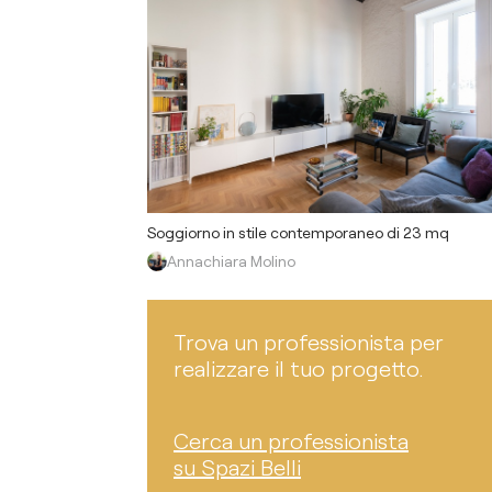
Soggiorno in stile contemporaneo di 23 mq
Annachiara Molino
Trova un professionista per
realizzare il tuo progetto.
Cerca un professionista
su Spazi Belli