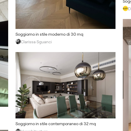
Sogg
D
Soggiorno in stile moderno di 30 mq
Clarissa Sguanci
Soggiorno in stile contemporaneo di 32 mq