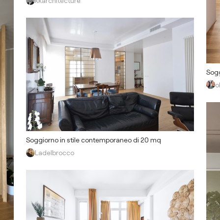
kkarchitecture
Sogg
o
Soggiorno in stile contemporaneo di 20 mq
Ladelbrocco