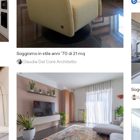
b
Soggiorno in stile anni '70 di 21 mq
Claudia Del Core Architetto
Sogg
A