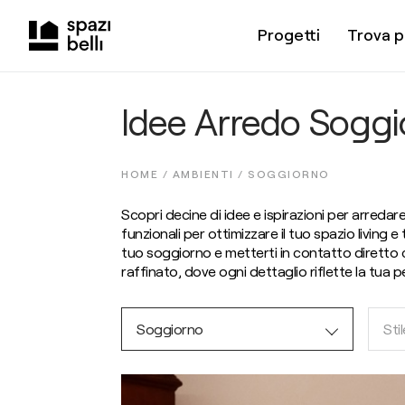
Progetti
Trova p
Idee Arredo Soggi
HOME /
AMBIENTI
/
SOGGIORNO
Scopri decine di idee e ispirazioni per arredare 
funzionali per ottimizzare il tuo spazio living
tuo soggiorno e metterti in contatto diretto co
raffinato, dove ogni dettaglio riflette la tua p
Soggiorno
Stil