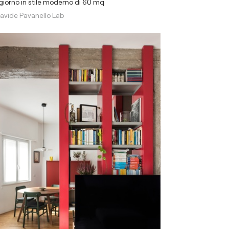
iorno in stile moderno di 60 mq
avide Pavanello Lab