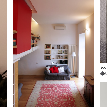
Sogg
S