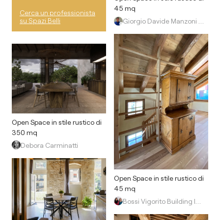
45 mq
Cerca un professionista
su Spazi Belli
Giorgio Davide Manzoni Architetto
Open Space in stile rustico di
350 mq
Debora Carminatti
Open Space in stile rustico di
45 mq
Bossi Vigorito Building Interior