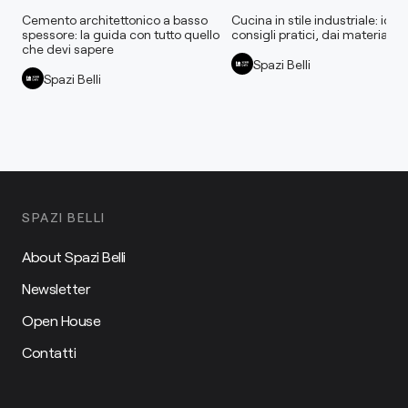
Cemento architettonico a basso
Cucina in stile industriale: idee
spessore: la guida con tutto quello
consigli pratici, dai materiali al
che devi sapere
Spazi Belli
Spazi Belli
SPAZI BELLI
About Spazi Belli
Newsletter
Open House
Contatti