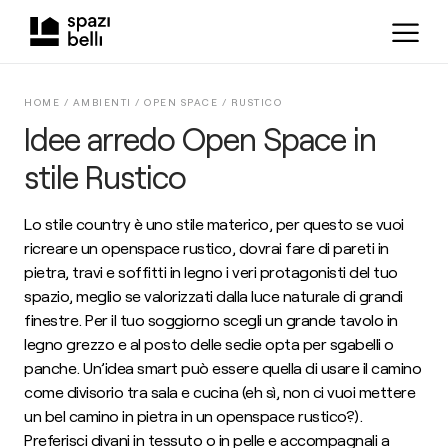
HOME /
AMBIENTI
/
OPEN SPACE
/
RUSTICO
Idee arredo Open Space in
stile Rustico
Lo stile country è uno stile materico, per questo se vuoi
ricreare un openspace rustico, dovrai fare di pareti in
pietra, travi e soffitti in legno i veri protagonisti del tuo
spazio, meglio se valorizzati dalla luce naturale di grandi
finestre. Per il tuo soggiorno scegli un grande tavolo in
legno grezzo e al posto delle sedie opta per sgabelli o
panche. Un’idea smart può essere quella di usare il camino
come divisorio tra sala e cucina (eh sì, non ci vuoi mettere
un bel camino in pietra in un openspace rustico?).
Preferisci divani in tessuto o in pelle e accompagnali a