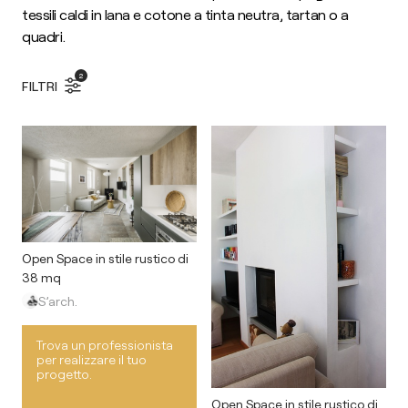
tessili caldi in lana e cotone a tinta neutra, tartan o a
quadri.
2
FILTRI
Open Space in stile rustico di
38 mq
S’arch.
Trova un professionista
per realizzare il tuo
progetto.
Open Space in stile rustico di