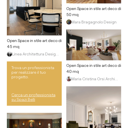
Open Space in stile art deco di
50 mq
Mara Bragagnolo Design
Open Space in stile art deco di
45 mq
Linea Architettura Design Interior
Open Space in stile art deco di
Trova un professionista
40 mq
per realizzare il tuo
progetto.
Maria Cristina Orsi Architetto
Cerca un professionista
su Spazi Belli