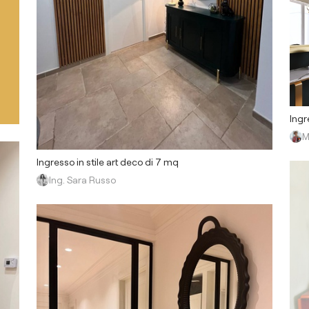
Ingr
M
Ingresso in stile art deco di 7 mq
Ing. Sara Russo