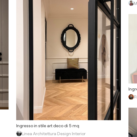
M
Ingr
R
Ingresso in stile art deco di 5 mq
Linea Architettura Design Interior