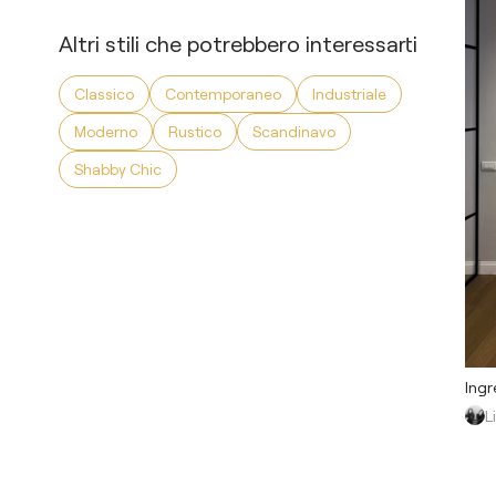
Altri stili che potrebbero interessarti
Classico
Contemporaneo
Industriale
Moderno
Rustico
Scandinavo
Shabby Chic
Ingr
L