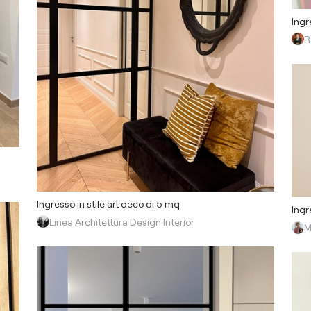
Ingr
R
Ingresso in stile art deco di 5 mq
Ingr
Linea Architettura Design Interior
M