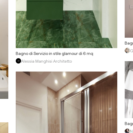
Bagn
G
Bagno di Servizio in stile glamour di 6 mq
Alessia Manghisi Architetto
Bagn
N