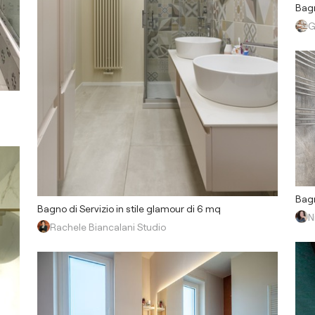
Bagn
G
Bagn
Bagno di Servizio in stile glamour di 6 mq
N
Rachele Biancalani Studio