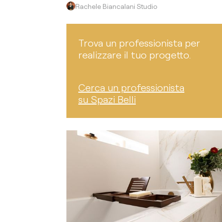
Rachele Biancalani Studio
Trova un professionista per
realizzare il tuo progetto.
Cerca un professionista
su Spazi Belli