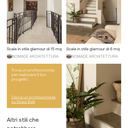
Scale in stile glamour di 15 mq
Scale in stile glamour di 6 mq
NOMADE ARCHITETTURA
NOMADE ARCHITETTURA
Trova un professionista
per realizzare il tuo
progetto.
Cerca un professionista
su Spazi Belli
Altri stili che