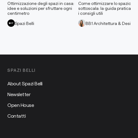
Ottimizzazione degli spazi in casa:
Come ottimizzare lo spazio
idee e soluzioni per sfruttare ogni
sottoscala: la guida pratica con
centimetro
i consigli utili
Spazi Belli
BB1 Architettura & Design
SPAZI BELLI
About Spazi Belli
Newsletter
Open House
Contatti