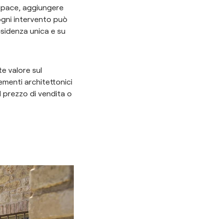
n-space, aggiungere
gni intervento può
residenza unica e su
e valore sul
lementi architettonici
l prezzo di vendita o