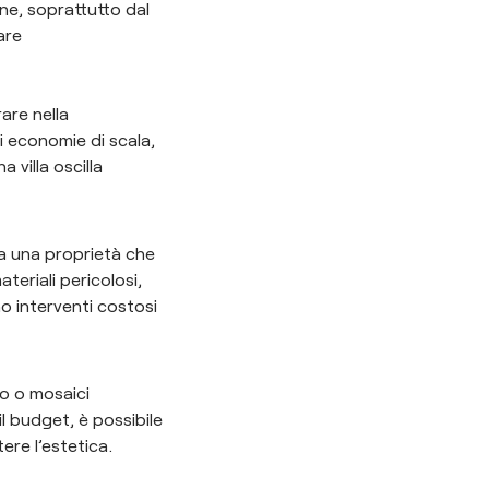
one, soprattutto dal
are
are nella
i economie di scala,
 villa oscilla
 a una proprietà che
teriali pericolosi,
no interventi costosi
lo o mosaici
il budget, è possibile
re l’estetica.