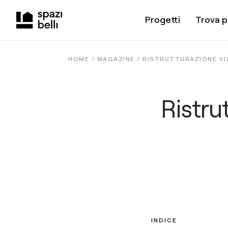
Progetti
Trova p
HOME /
MAGAZINE
/
RISTRUTTURAZIONE VIL
Ristrut
INDICE