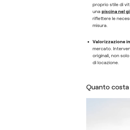
proprio stile di 
una
piscina nel g
riflettere le nece
misura.
Valorizzazione i
mercato. Intervent
originali, non sol
di locazione.
Quanto costa r