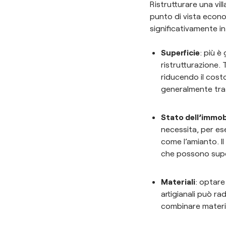
Ristrutturare una vil
punto di vista econom
significativamente i
Superficie
: più è
ristrutturazione.
riducendo il costo
generalmente tra 
Stato dell’immob
necessita, per ese
come l’amianto. Il
che possono supe
Materiali
: optare
artigianali può ra
combinare materia