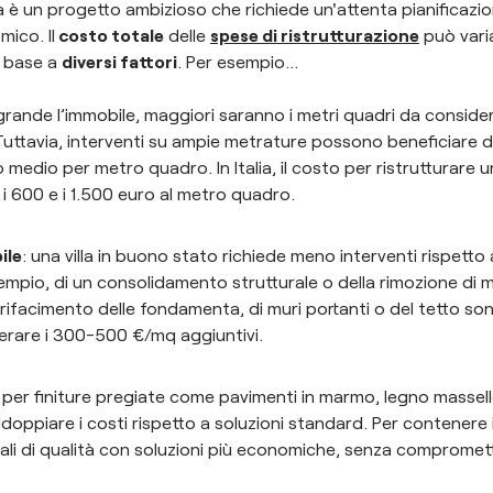
la è un progetto ambizioso che richiede un'attenta pianificazi
ico. Il
costo totale
delle
spese di ristrutturazione
può vari
n base a
diversi fattori
. Per esempio…
 grande l’immobile, maggiori saranno i metri quadri da consider
 Tuttavia, interventi su ampie metrature possono beneficiare d
 medio per metro quadro. In Italia, il costo per ristrutturare una
i 600 e i 1.500 euro al metro quadro.
ile
: una villa in buono stato richiede meno interventi rispetto
mpio, di un consolidamento strutturale o della rimozione di ma
 rifacimento delle fondamenta, di muri portanti o del tetto so
rare i 300-500 €/mq aggiuntivi.
 per finiture pregiate come pavimenti in marmo, legno massel
ddoppiare i costi rispetto a soluzioni standard. Per contenere 
li di qualità con soluzioni più economiche, senza compromette