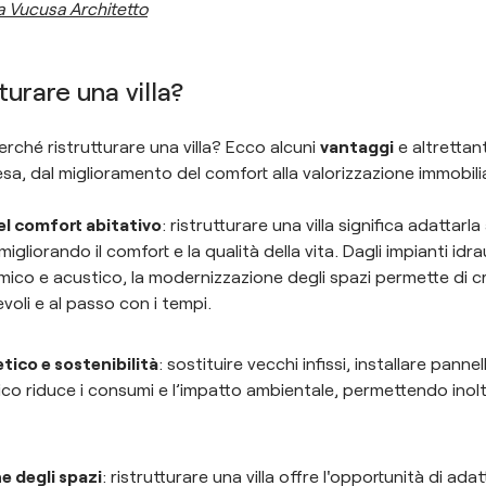
a Vucusa Architetto
turare una villa?
Perché ristrutturare una villa? Ecco alcuni
vantaggi
e altrettan
sa, dal miglioramento del comfort alla valorizzazione immobili
l comfort abitativo
: ristrutturare una villa significa adattarla
liorando il comfort e la qualità della vita. Dagli impianti idraul
rmico e acustico, la modernizzazione degli spazi permette di c
evoli e al passo con i tempi.
tico e sostenibilità
: sostituire vecchi infissi, installare pannel
ico riduce i consumi e l’impatto ambientale, permettendo inolt
e degli spazi
: ristrutturare una villa offre l'opportunità di adat