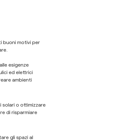
ti buoni motivi per
are.
 alle esigenze
ici ed elettrici
reare ambienti
li solari o ottimizzare
re di risparmiare
tare gli spazi al