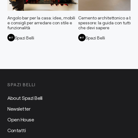
Angolo bar per la casa: idee, mobili
Cemento architettonico a bas
e consigli per arredare con stile e
spessore: la guida con tutto qu
funzionalità
che devi sapere
Spazi Belli
Spazi Belli
SPAZI BELLI
About Spazi Belli
Newsletter
Open House
Contatti