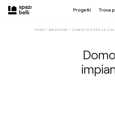
Progetti
Trova p
HOME /
MAGAZINE
/
DOMOTICA PER LA CASA
Domoti
impian