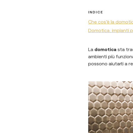
INDICE
Che cos’è la domoti
Domotica: impianti 
La
domotica
sta tra
ambienti più funziona
possono aiutarti a r