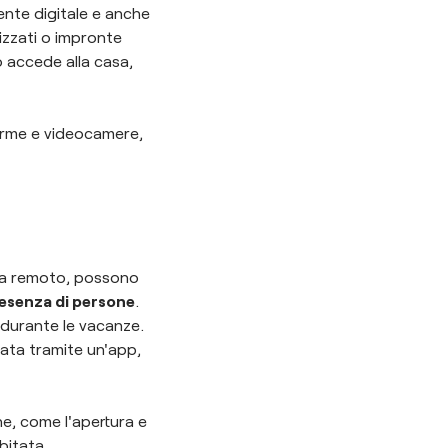
nte digitale e anche
izzati o impronte
o accede alla casa,
llarme e videocamere,
e da remoto, possono
resenza di persone
.
 durante le vacanze.
ata tramite un'app,
he, come l'apertura e
bitata.