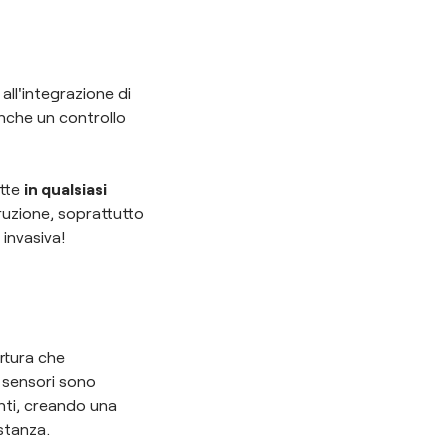
all'integrazione di
anche un controllo
atte
in qualsiasi
truzione, soprattutto
invasiva!
ertura che
 sensori sono
enti, creando una
stanza.