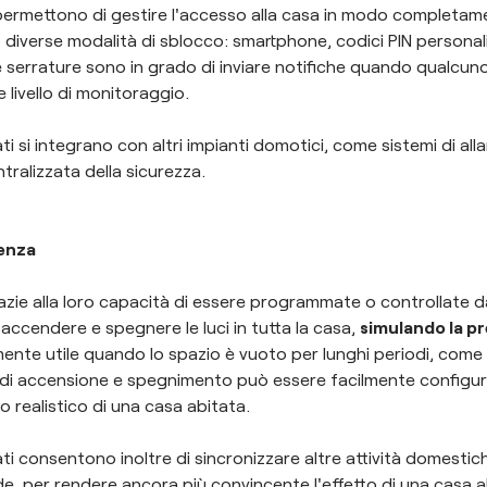
permettono di gestire l'accesso alla casa in modo completame
diverse modalità di sblocco: smartphone, codici PIN personal
lte serrature sono in grado di inviare notifiche quando qualcun
 livello di monitoraggio.
ti si integrano con altri impianti domotici, come sistemi di a
tralizzata della sicurezza.
senza
, grazie alla loro capacità di essere programmate o controllat
 accendere e spegnere le luci in tutta la casa,
simulando la p
ente utile quando lo spazio è vuoto per lunghi periodi, come
i accensione e spegnimento può essere facilmente configur
 realistico di una casa abitata.
ti consentono inoltre di sincronizzare altre attività domestic
de, per rendere ancora più convincente l'effetto di una casa a