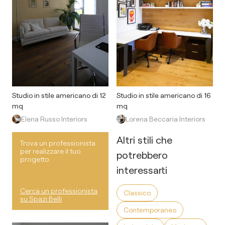
Studio in stile americano di 12
Studio in stile americano di 16
mq
mq
Elena Russo Interiors
Lorena Beccaria Interiors
Altri stili che
Trova un professionista
per realizzare il tuo
potrebbero
progetto.
interessarti
Cerca un professionista
Classico
su Spazi Belli
Contemporaneo