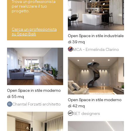
Trova un professionista
per realizzare il tuo
progetto.
Cerca un professionista
su Spazi Belli
Open Space in stile industriale
di 39 mq
MCA - Ermelinda Clarino
Open Space in stile moderno
di 55 mq
Open Space in stile moderno
Chantal Forzatti architetto
di 42 mq
SET designers