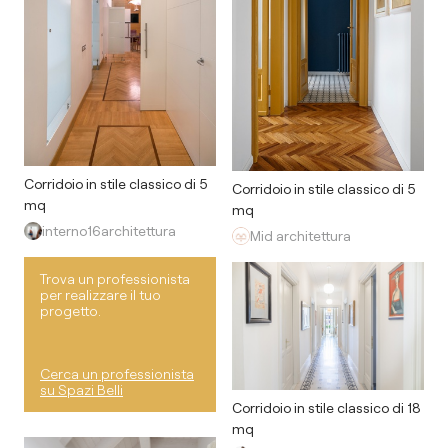
Corridoio in stile classico di 5
Corridoio in stile classico di 5
mq
mq
interno16architettura
Mid architettura
Trova un professionista
per realizzare il tuo
progetto.
Cerca un professionista
su Spazi Belli
Corridoio in stile classico di 18
mq