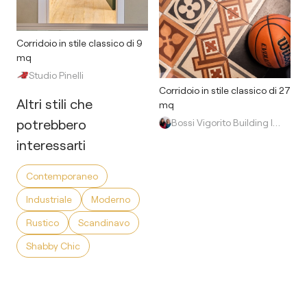
Corridoio in stile classico di 9
mq
Studio Pinelli
Corridoio in stile classico di 27
Altri stili che
mq
potrebbero
Bossi Vigorito Building Interior
interessarti
Contemporaneo
Industriale
Moderno
Rustico
Scandinavo
Shabby Chic