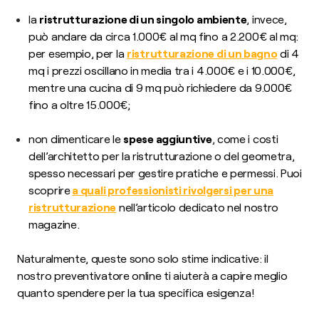
la
ristrutturazione di un singolo ambiente
, invece,
può andare da circa 1.000€ al mq fino a 2.200€ al mq:
per esempio, per la
ristrutturazione di un bagno
di 4
mq i prezzi oscillano in media tra i 4.000€ e i 10.000€,
mentre una cucina di 9 mq può richiedere da 9.000€
fino a oltre 15.000€;
non dimenticare le
spese aggiuntive
, come i costi
dell’architetto per la ristrutturazione o del geometra,
spesso necessari per gestire pratiche e permessi. Puoi
scoprire
a quali professionisti rivolgersi per una
ristrutturazione
nell’articolo dedicato nel nostro
magazine.
Naturalmente, queste sono solo stime indicative: il
nostro preventivatore online ti aiuterà a capire meglio
quanto spendere per la tua specifica esigenza!