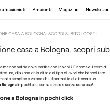
rofessionisti
Ambienti
Magazine
Newsletter
NE CASA A BOLOGNA: SCOPRI SUBITO I COSTI
zione casa a Bologna: scopri subi
 ma non sai da dove partire con i calcoli? È normale: i costi di
ratura, alla zona della città e al tipo di lavori che intendi fare.
ento semplice e veloce che ti permette di ottenere un
 a Bologna
in pochi clic, senza stress e senza sorprese!
zione a Bologna in pochi click