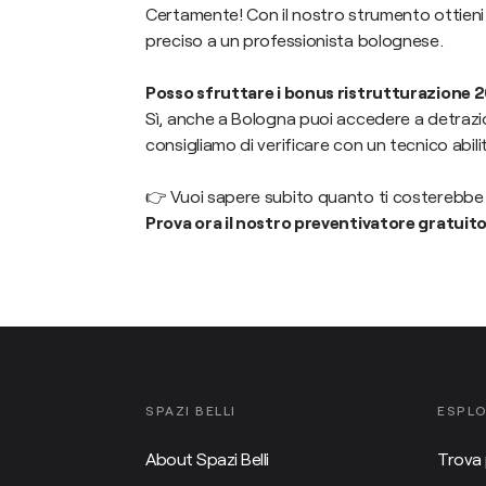
Certamente! Con il nostro strumento ottieni 
preciso a un professionista bolognese.
Posso sfruttare i bonus ristrutturazione 
Sì, anche a Bologna puoi accedere a detrazio
consigliamo di verificare con un tecnico abili
👉 Vuoi sapere subito quanto ti costerebbe 
Prova ora il nostro preventivatore gratuit
SPAZI BELLI
ESPL
About Spazi Belli
Trova 