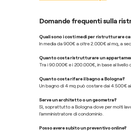
Domande frequenti sulla ris
Quali sono i costi medi per ristrutturare c
In media da 900€ a oltre 2.000€ al mq, a secon
Quanto costa ristrutturare un appartamen
Tra i 90.000€ e i 200.000€, in base al livello d
Quanto costa rifare il bagno a Bologna?
Un bagno di 4 mq può costare dai 4.500€ ai 1
Serve un architetto o un geometra?
Sì, soprattutto a Bologna dove per molti lavo
l’amministratore di condominio.
Posso avere subito un preventivo online?