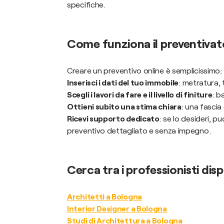
specifiche.
Come funziona il preventivat
Creare un preventivo online è semplicissimo:
Inserisci i dati del tuo immobile
: metratura, 
Scegli i lavori da fare e il livello di finiture
: b
Ottieni subito una stima chiara
: una fasci
Ricevi supporto dedicato
: se lo desideri, p
preventivo dettagliato e senza impegno.
Cerca tra i professionisti dis
Architetti a Bologna
Interior Designer a Bologna
Studi di Architettura a Bologna