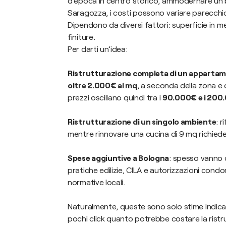
d’epoca in centro storico, ammodernare un bi
Saragozza, i costi possono variare parecchi
Dipendono da diversi fattori: superficie in metr
finiture.
Per darti un’idea:
Ristrutturazione completa di un apparta
oltre 2.000€ al mq
, a seconda della zona e 
prezzi oscillano quindi tra i
90.000€ e i 200
Ristrutturazione di un singolo ambiente
: 
mentre rinnovare una cucina di 9 mq richiede
Spese aggiuntive a Bologna
: spesso vanno c
pratiche edilizie, CILA e autorizzazioni condom
normative locali.
Naturalmente, queste sono solo stime indicat
pochi click quanto potrebbe costare la ristru