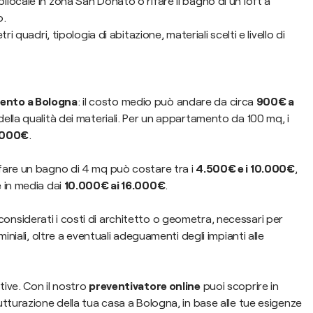
locale in zona San Donato o rifare il bagno di un loft a
o.
i quadri, tipologia di abitazione, materiali scelti e livello di
mento a Bologna
: il costo medio può andare da circa
900€ a
della qualità dei materiali. Per un appartamento da 100 mq, i
.000€
.
rifare un bagno di 4 mq può costare tra i
4.500€ e i 10.000€
,
 in media dai
10.000€ ai 16.000€
.
onsiderati i costi di architetto o geometra, necessari per
iniali, oltre a eventuali adeguamenti degli impianti alle
ive. Con il nostro
preventivatore online
puoi scoprire in
tturazione della tua casa a Bologna, in base alle tue esigenze