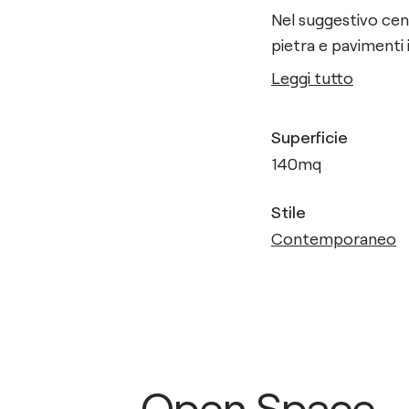
Nel suggestivo cent
pietra e pavimenti 
Leggi tutto
Superficie
140
mq
Stile
Contemporaneo
Open Space