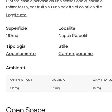
L'intera casa è pervasa da una sensazione di calma e
raffinatezza, costruita su una palette di colori caldi e
Leggi tutto
Superficie
Località
110
mq
Napoli (Napoli)
Tipologia
Stile
Appartamento
Contemporaneo
Ambienti
OPEN SPACE
CUCINA
CAMERA D
22
mq
15
mq
16
mq
Open Space