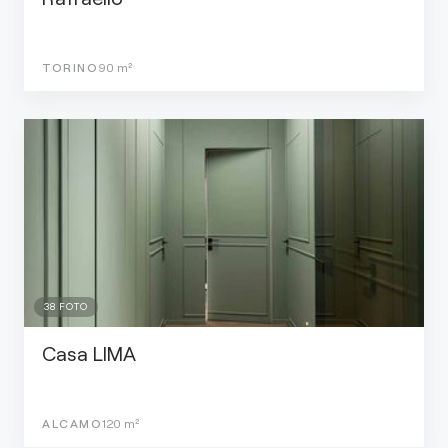
TORINO
90
m²
38
FOTO
Casa LIMA
ALCAMO
120
m²