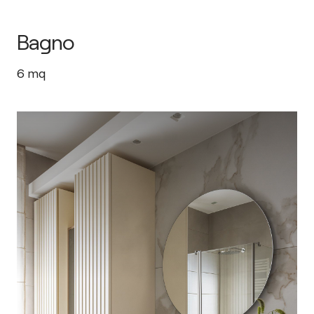
Bagno
6
mq