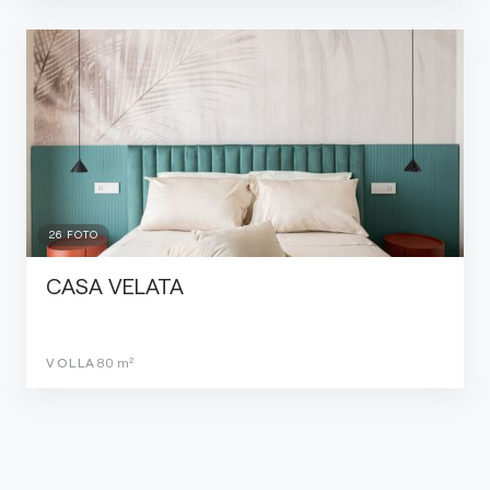
26
FOTO
CASA VELATA
VOLLA
80
m²