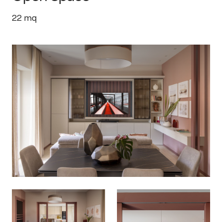
22
mq