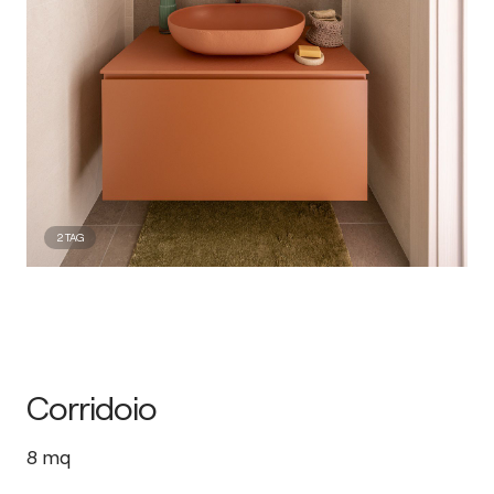
2
TAG
Corridoio
8
mq