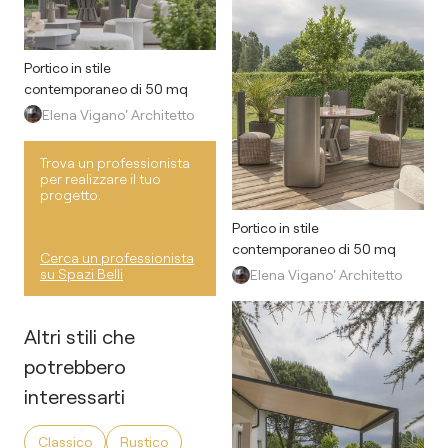
Portico in stile
contemporaneo di 50 mq
Elena Vigano' Architetto
Trova un professionista
per realizzare il tuo
progetto.
Portico in stile
contemporaneo di 50 mq
Cerca un professionista
su Spazi Belli
Elena Vigano' Architetto
Altri stili che
potrebbero
interessarti
Classico
Rustico