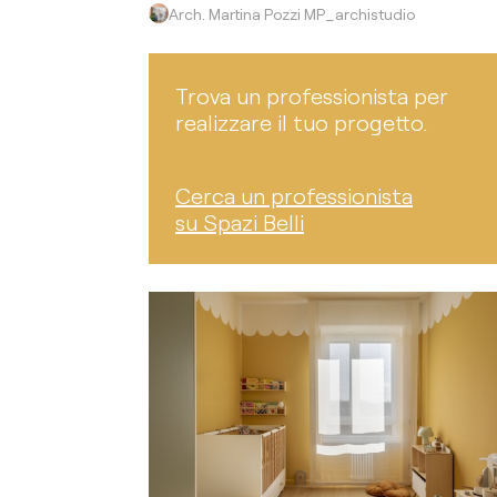
Arch. Martina Pozzi MP_archistudio
Trova un professionista per
realizzare il tuo progetto.
Cerca un professionista
su Spazi Belli