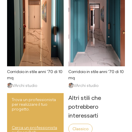
Corridoio in stile anni '70 di 10
Corridoio in stile anni '70 di 10
mq
mq
VArchi studio
VArchi studio
Altri stili che
Trova un professionista
per realizzare il tuo
potrebbero
progetto.
interessarti
Cerca un professionista
Classico