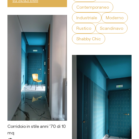
su Spazi Belli
Contemporaneo
Industriale
Moderno
Rustico
Scandinavo
Shabby Chic
Corridoio in stile anni '70 di 10
mq