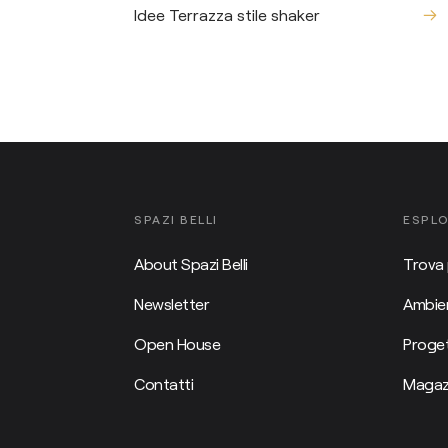
Idee Terrazza stile shaker
SPAZI BELLI
ESPL
About Spazi Belli
Trova 
Newsletter
Ambien
Open House
Proget
Contatti
Magaz