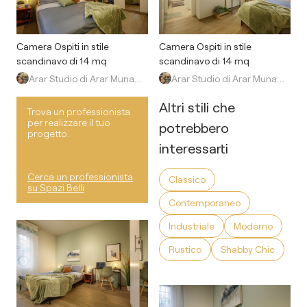
Camera Ospiti in stile
Camera Ospiti in stile
scandinavo di 14 mq
scandinavo di 14 mq
Arar Studio di Arar Muna Isabella
Arar Studio di Arar Muna Isabella
Altri stili che
Trova un professionista
per realizzare il tuo
potrebbero
progetto.
interessarti
Cerca un professionista
Classico
su Spazi Belli
Contemporaneo
Industriale
Moderno
Rustico
Shabby Chic