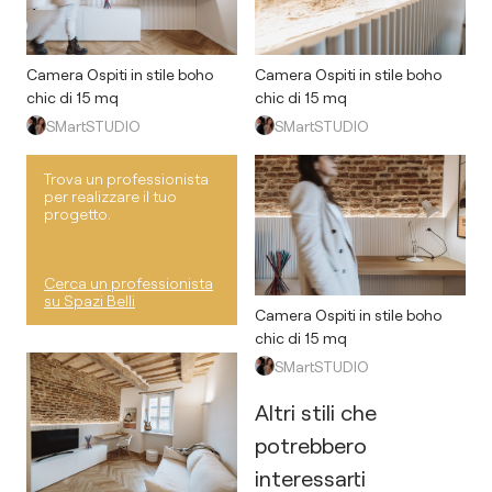
Camera Ospiti in stile boho
Camera Ospiti in stile boho
chic di 15 mq
chic di 15 mq
SMartSTUDIO
SMartSTUDIO
Trova un professionista
per realizzare il tuo
progetto.
Cerca un professionista
su Spazi Belli
Camera Ospiti in stile boho
chic di 15 mq
SMartSTUDIO
Altri stili che
potrebbero
interessarti